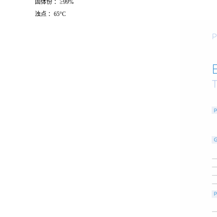
固体份 ：≥99%
浊点 ：65°C