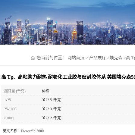
您当前的位置：
网站首页
>
产品展厅
>
埃克森
>
高 
高 Tg、高粘助力耐热 耐老化工业胶与密封胶体系 美国埃克森56
起订量 (千克)
价格
1-25
￥
22.5 /千克
25-1000
￥
22.3 /千克
≥1000
￥
22.2 /千克
英文名称：
Escorez™ 5600