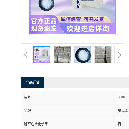
产品详请
5600
货号
品牌
埃克森
是否危险化学品
否