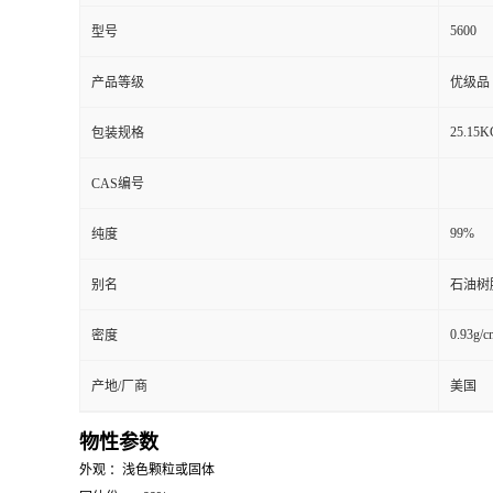
5600
型号
产品等级
优级品
25.15K
包装规格
CAS编号
99%
纯度
别名
石油树
0.93g/c
密度
产地/厂商
美国
物性参数
外观 ：浅色颗粒或固体