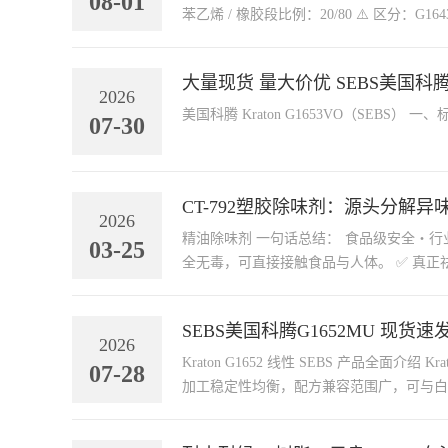
08-01
苯乙烯 / 橡胶段比例：20/
大量现货 量大价优 SEBS美国科腾G
2026
07-30
CT-792塑胶除味剂：源头分解
2026
精油除味剂 一句话总结： 食品级安全・行业独家黑科技・真分解 塑料
03-25
SEBS美国科腾G1652MU 现
2026
Kraton G1652 线性 SEBS 产品全面介绍 Kraton G1652 是科腾旗下线性苯乙烯 - 乙烯 / 丁烯 - 苯乙烯三嵌段共聚物（SEBS），经过氢化饱和改性，综合弹性、拉伸强度、耐候性与
07-28
加工稳定性均衡，配方兼容范围广，可与白