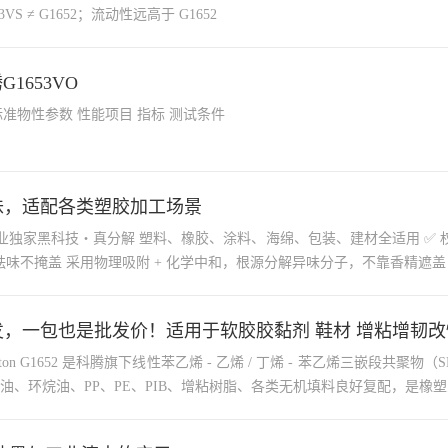
80 ⚠️ 区分：G1643VS ≠ G1652；流动性远高于 G1652
1653VO
美国科腾 Kraton G1653VO（SEBS） 一、标准物性参数 性能项目 指标 测试条件
异味，适配各类塑胶加工场景
、橡胶、涂料、海绵、包装、建材全适用 ✅ 权威安全认证 通过 TVOC、RoHS、美国 FDA 食品级认证，安
货速发，一包也是批发价！适用于软胶胶黏剂 鞋材 增粘增韧
油、环烷油、PP、PE、PIB、增粘树脂、各类无机填料良好复配，是橡