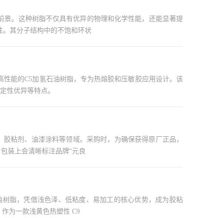
用前景。这种树脂不仅具有优异的物理和化学性能，还能显著提
性和耐候性。其分子结构中的不饱和环状
定性优异等特点。
熔胶、胶粘剂、油漆涂料等领域。采购时，为确保获得原厂正品，
纸袋或包装袋，包装上会清晰标注品牌“元良
剂、橡胶、涂料等领域的优选增粘与改性助剂，凭借稳定品质与广泛适配性，助力多行业提升产品性能与生产效率。 作为一款浅黄色热塑性 C9