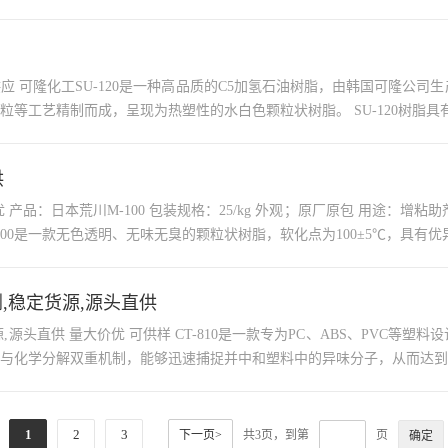
烯烃等组分的
阳离子聚合、水洗、脱溶、汽提、氢化及造粒等工艺精制而成，呈现为热塑性的
供
日本荒川
100是一款无色透明、无味无臭的颗粒状树脂，软化点为100±5℃，具有
除味剂,稳定货源,源头直供
ABS、PVC等塑料设计的除味剂，旨在有效解决这些塑料在加工或使用过程中产生
与化学分解双重机制，能够迅速捕捉并中和塑料中的异味分子，从而达到
1
2
3
下一页>
共3页，到第
页