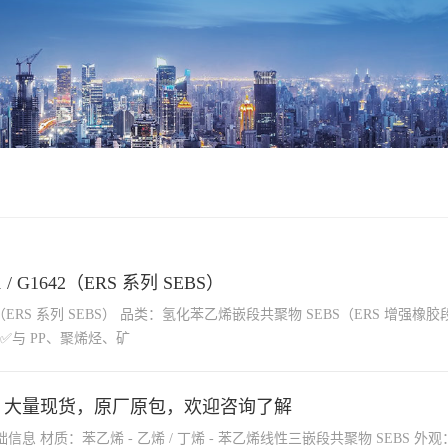
1 / G1642（ERS 系列 SEBS）
橡胶段系列，粉末 / 絮状碎屑，透明线性三嵌段） 通用核心优势 ✅
优异耐候、抗 UV、耐热氧老化，不易黄变 ✅与 PP、聚烯烃、矿
43VS 大量现货，原厂原包，欢迎咨询了解