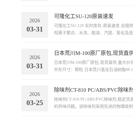
可隆化工SU-120原装速发
2026
可隆化工SU-120 实时库存,原装速发,全国供应 可隆化工SU-120是一种高品质的C5加氢石油树脂，由韩国可隆公司生产。它以裂解碳五馏分为原料，通过双烯烃和单
03-31
日本荒川M-100原厂原包,现货直
2026
日本荒川M-100原厂原包,现货直供,量大价优 产品：日本荒川M-100 包装规格：25/kg 外观；原厂原包 用途：增粘助剂 压敏胶 胶粘剂 涂料油墨改性 货号：M-100 品牌：
03-31
外形尺寸：颗粒 日本荒川氢化石油树脂M-
除味剂CT-810 PC/ABS/PVC
2026
除味剂CT-810 PC/ABS/PVC除味剂,稳定货源,源头直供 量大价优 可供样 CT-810是一款专为PC、
03-25
的异味问题。该除味剂采用先进的物理吸附