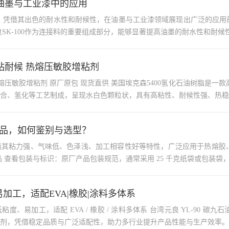
在油墨与工业漆中的应用
油树脂，凭借其出色的耐水性和耐候性，在油墨与工业漆领域展现出广泛的应
性。 在油墨领域，元良SK-100作为连接料的重要组成部分，能够显著提高油墨的耐水
高粘耐候 热熔压敏胶增粘剂
00氢化石油树脂是一款高性能的C5加氢石油树脂，专为热熔胶和压敏胶应用设计。该
合、氢化等工艺制成，呈现水白色颗粒状，具有高粘性、耐候性强、热稳
正品，如何鉴别与选型？
树脂，凭借其粘力强、气味低、色泽浅、加工相容性好等特性，广泛应用于热
需掌握以下鉴别与选型要点。 鉴别原厂正品 查看包装与标识：原厂产品包装规范，通常采用 25 千克
易加工，适配EVA|橡胶|涂料多体系
 涂料多体系 台湾元良 YL-90 碳九石油树脂，凭借浅色泽、低粘度、易加工的核心优势，成为胶粘