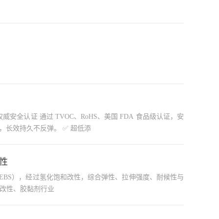
全无毒，可直接接触食品与人体。 ✅ 真正祛味不掩盖 采用物理吸附 + 化学中和，根源分解异味分子，不靠香精遮盖，长效持久不反弹。 ✅ 超低添
改性
塑改性、胶黏剂行业