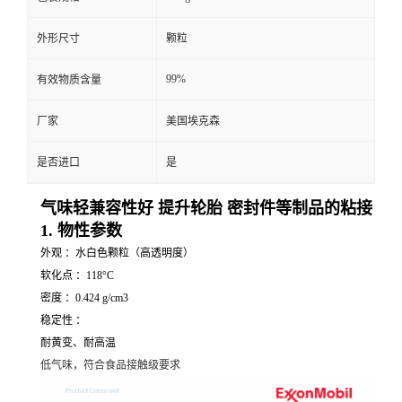
外形尺寸
颗粒
99%
有效物质含量
厂家
美国埃克森
是否进口
是
气味轻兼容性好 提升轮胎 密封件等制品的粘接
1. 物性参数
外观 ：水白色颗粒（高透明度）
软化点 ：118°C
密度 ：0.424 g/cm3
稳定性 ：
耐黄变、耐高温
低气味，符合食品接触级要求