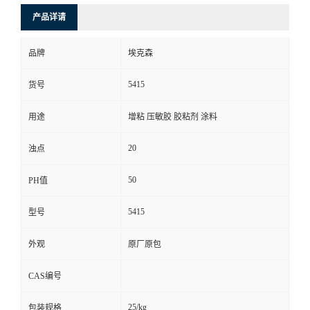
产品详请
品牌
埃克森
5415
货号
用途
增粘 压敏胶 胶粘剂 涂料
20
浊点
50
PH值
5415
型号
外观
原厂原包
CAS编号
25/kg
包装规格