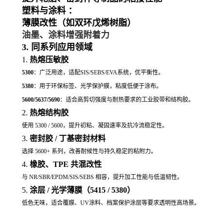
塑料与涂料 ：
薄膜改性（如双环戊烯树脂）
油墨、涂料增强附着力
3. 同系列应用领域
1.
热熔压敏胶
5300
：广泛用途，适配SIS/SEBS/EVA系统，优平衡性。
5380
：用于环保标签、光学保护膜，粘度低便于涂布。
5600/5637/5690
：适合高剪切强度与耐热要求的工业胶带和结构胶。
2.
热熔结构胶
使用 5300 / 5600，提升初粘、凝固速率及抗冷流稳定性。
3.
密封胶 / 丁基密封材料
选择 5600+ 系列，改善耐候性与持久稳定的粘附力。
4.
橡胶、TPE 共混改性
与 NR/SBR/
EPDM
/SIS/SEBS 相容，提升加工性能与低温韧性。
5.
涂层 / 光学薄膜（5415 / 5380）
低色无味，适合覆膜、UV涂料、档案保护涂层等要求透明性高场景。