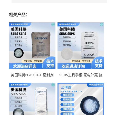
相关产品：
美国科腾FG1901GT 密封剂
SEBS工具手柄 家电外壳 抗
增韧剂塑料改性接枝剂 相容
冲击美国科腾 耐老化耐氧化
佳 透明级
耐候G1653VO