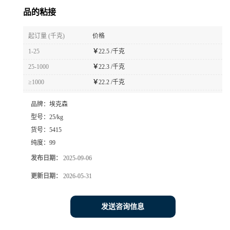
品的粘接
起订量 (千克)
价格
1-25
￥
22.5 /千克
25-1000
￥
22.3 /千克
≥1000
￥
22.2 /千克
品牌：
埃克森
型号：
25/kg
货号：
5415
纯度：
99
发布日期：
2025-09-06
更新日期：
2026-05-31
发送咨询信息