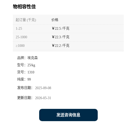
物相容性佳
起订量 (千克)
价格
1-25
￥
22.5 /千克
25-1000
￥
22.3 /千克
≥1000
￥
22.2 /千克
品牌：
埃克森
型号：
25/kg
货号：
1310
纯度：
99
发布日期：
2025-09-08
更新日期：
2026-05-31
发送咨询信息