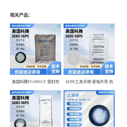
相关产品：
美国科腾FG1901GT 密封剂
SEBS工具手柄 家电外壳 抗
增韧剂塑料改性接枝剂 相容
冲击美国科腾 耐老化耐氧化
佳 透明级
耐候G1653VO