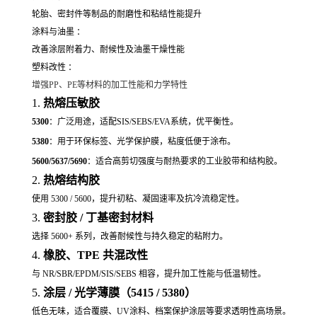
轮胎、密封件等制品的耐磨性和粘结性能提升
涂料与油墨 ：
改善涂层附着力、耐候性及油墨干燥性能
塑料改性 ：
增强PP、PE等材料的加工性能和力学特性
1.
热熔压敏胶
5300
：广泛用途，适配SIS/SEBS/EVA系统，优平衡性。
5380
：用于环保标签、光学保护膜，粘度低便于涂布。
5600/5637/5690
：适合高剪切强度与耐热要求的工业胶带和结构胶。
2.
热熔结构胶
使用 5300 / 5600，提升初粘、凝固速率及抗冷流稳定性。
3.
密封胶 / 丁基密封材料
选择 5600+ 系列，改善耐候性与持久稳定的粘附力。
4.
橡胶、TPE 共混改性
与 NR/SBR/
EPDM
/SIS/SEBS 相容，提升加工性能与低温韧性。
5.
涂层 / 光学薄膜（5415 / 5380）
低色无味，适合覆膜、UV涂料、档案保护涂层等要求透明性高场景。