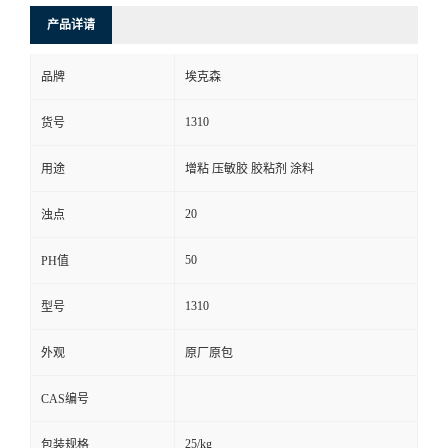
产品详请
品牌
埃克森
1310
货号
用途
增粘 压敏胶 胶粘剂 涂料
20
浊点
50
PH值
1310
型号
外观
原厂原包
CAS编号
25/kg
包装规格