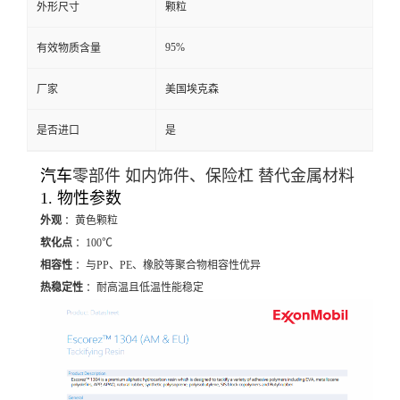
外形尺寸
颗粒
95%
有效物质含量
厂家
美国埃克森
是否进口
是
汽车
零部件 如内饰件、保险杠 替代金属材料
1. 物性参数
外观
：黄色颗粒
软化点
：100℃
相容性
：与PP、PE、橡胶等聚合物相容性优异
热稳定性
：耐高温且低温性能稳定