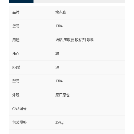
品牌
埃克森
1304
货号
用途
增粘 压敏胶 胶粘剂 涂料
20
浊点
50
PH值
1304
型号
外观
原厂原包
CAS编号
25/kg
包装规格