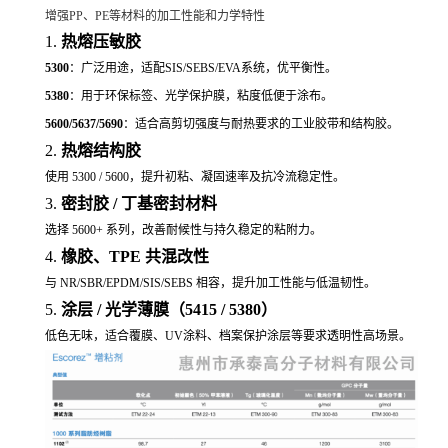
增强PP、PE等材料的加工性能和力学特性
1.
热熔压敏胶
5300
：广泛用途，适配SIS/SEBS/EVA系统，优平衡性。
5380
：用于环保标签、光学保护膜，粘度低便于涂布。
5600/5637/5690
：适合高剪切强度与耐热要求的工业胶带和结构胶。
2.
热熔结构胶
使用 5300 / 5600，提升初粘、凝固速率及抗冷流稳定性。
3.
密封胶 / 丁基密封材料
选择 5600+ 系列，改善耐候性与持久稳定的粘附力。
4.
橡胶、TPE 共混改性
与 NR/SBR/
EPDM
/SIS/SEBS 相容，提升加工性能与低温韧性。
5.
涂层 / 光学薄膜（5415 / 5380）
低色无味，适合覆膜、UV涂料、档案保护涂层等要求透明性高场景。