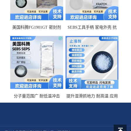
美国科腾FG1901GT 密封剂
SEBS工具手柄 家电外壳 抗
增韧剂塑料改性接枝剂 相容
冲击美国科腾 耐老化耐氧化
佳 透明级
耐候G1653VO
分子量范围广 耐低温冲击
提升湿滑抓地力 耐高温 应用
SEBS G1650MU 美国科腾 增
于特种轮胎 TPR鞋底 涂料油
粘剂增稠剂 线材
墨 CT-2030止滑剂