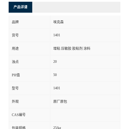
产品详请
品牌
埃克森
1401
货号
用途
增粘 压敏胶 胶粘剂 涂料
20
浊点
50
PH值
1401
型号
外观
原厂原包
CAS编号
25/kg
包装规格