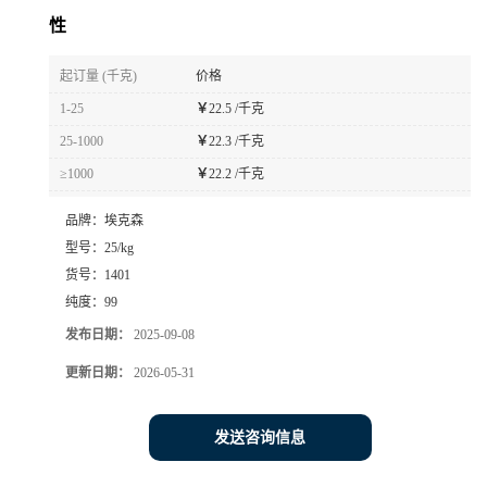
性
起订量 (千克)
价格
1-25
￥
22.5 /千克
25-1000
￥
22.3 /千克
≥1000
￥
22.2 /千克
品牌：
埃克森
型号：
25/kg
货号：
1401
纯度：
99
发布日期：
2025-09-08
更新日期：
2026-05-31
发送咨询信息