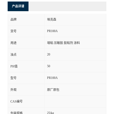
产品详请
品牌
埃克森
PR100A
货号
用途
增粘 压敏胶 胶粘剂 涂料
20
浊点
50
PH值
PR100A
型号
外观
原厂原包
CAS编号
25/kg
包装规格