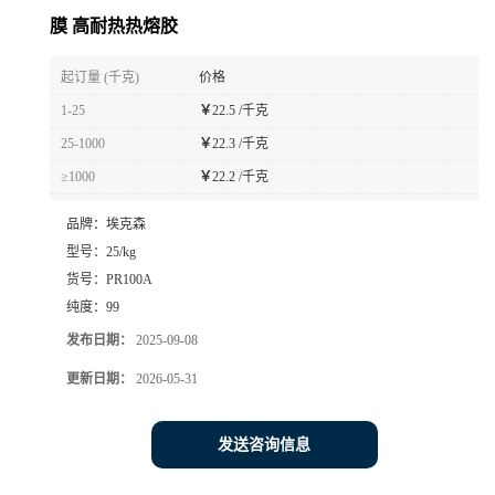
膜 高耐热热熔胶
起订量 (千克)
价格
1-25
￥
22.5 /千克
25-1000
￥
22.3 /千克
≥1000
￥
22.2 /千克
品牌：
埃克森
型号：
25/kg
货号：
PR100A
纯度：
99
发布日期：
2025-09-08
更新日期：
2026-05-31
发送咨询信息