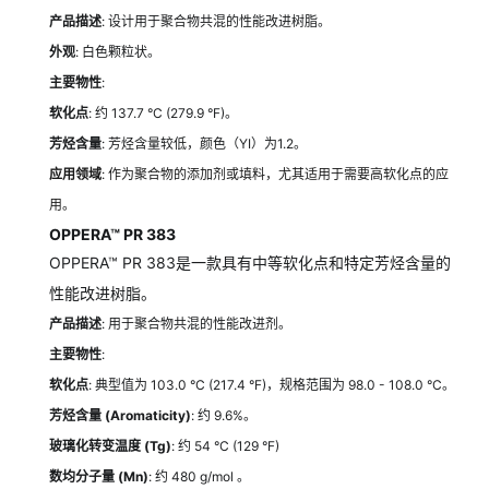
产品描述
: 设计用于聚合物共混的性能改进树脂。
外观
: 白色颗粒状。
主要物性
:
软化点
: 约 137.7 °C (279.9 °F)。
芳烃含量
: 芳烃含量较低，颜色（YI）为1.2。
应用领域
: 作为聚合物的添加剂或填料，尤其适用于需要高软化点的应
用。
OPPERA™ PR 383
OPPERA™ PR 383是一款具有中等软化点和特定芳烃含量的
性能改进树脂。
产品描述
: 用于聚合物共混的性能改进剂。
主要物性
:
软化点
: 典型值为 103.0 °C (217.4 °F)，规格范围为 98.0 - 108.0 °C。
芳烃含量 (Aromaticity)
: 约 9.6%。
玻璃化转变温度 (Tg)
: 约 54 °C (129 °F)
数均分子量 (Mn)
: 约 480
g/mol
。