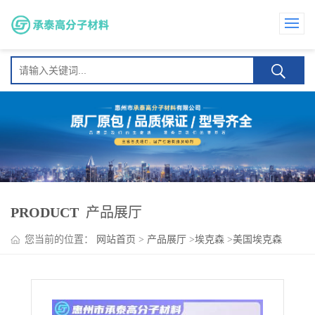
PRODUCT
产品展厅
您当前的位置：
网站首页
>
产品展厅
>
埃克森
>
美国埃克森
PR100A 相容性 高软化点 低挥发 PP/PE 吹膜 高耐热热熔胶