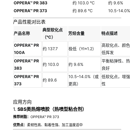
OPPERA™ PR 383
约 103.0 °C
约 9.6%
OPPERA™ PR 373
约 89.6 °C
10.5-14.0%
产品性能对比表
典型软化点
产品名称
芳烃含量
特点描述
（°C）
OPPERA™ PR
高软化点、颜色
约 137.7
极低（YI≈1.2）
100A
低挥发
OPPERA™ PR
平衡粘弹性、热
约 103.0
约 9.6%
383
良好
OPPERA™ PR
10.5–14.0%（或
低软化点，增强
约 89.6
373
更高）
性
应用方向
1.
SBS类热熔喷胶（热喷型粘合剂）
推荐树脂：
OPPERA™ PR 373
优势点：
柔韧性高、黏着性强、加工温度适中