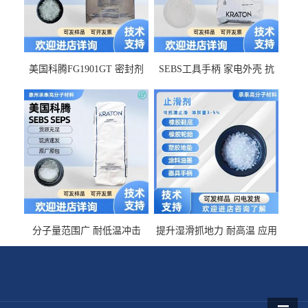
美国科腾FG1901GT 密封剂
SEBS工具手柄 家电外壳 抗
增韧剂塑料改性接枝剂 相容
冲击美国科腾 耐老化耐氧化
佳 透明级
耐候G1653VO
分子量范围广 耐低温冲击
提升湿滑抓地力 耐高温 应用
SEBS G1650MU 美国科腾 增
于特种轮胎 TPR鞋底 涂料油
粘剂增稠剂 线材
墨 CT-2030止滑剂