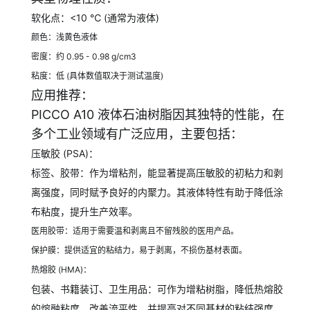
软化点：<10 ℃ (通常为液体)
颜色：浅黄色液体
密度：约 0.95 - 0.98 g/cm3
粘度：低 (具体数值取决于测试温度)
应用推荐：
PICCO A10 液体石油树脂因其独特的性能，在
多个工业领域有广泛应用，主要包括：
压敏胶 (PSA)：
标签、胶带：作为增粘剂，能显著提高压敏胶的初粘力和剥
离强度，同时赋予良好的内聚力。其液体特性有助于降低涂
布粘度，提升生产效率。
医用胶带：适用于需要温和剥离且不留残胶的医用产品。
保护膜：提供适宜的粘结力，易于剥离，不损伤基材表面。
热熔胶 (HMA)：
包装、书籍装订、卫生用品：可作为增粘树脂，降低热熔胶
的熔融粘度，改善流平性，并提高对不同基材的粘结强度。