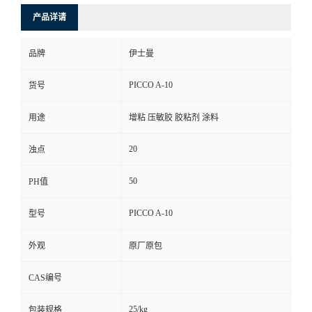
产品详请
品牌
伊士曼
PICCO A-10
货号
用途
增粘 压敏胶 胶粘剂 涂料
20
浊点
50
PH值
PICCO A-10
型号
外观
原厂原包
CAS编号
25/kg
包装规格