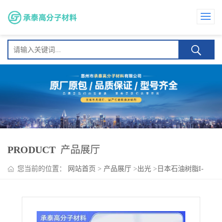
PRODUCT
产品展厅
您当前的位置：
网站首页
>
产品展厅
>
出光
>
日本石油树脂I-
MARV S90 度 耐热性 相容性 木材防腐剂改性添加剂 塑料改性助
剂