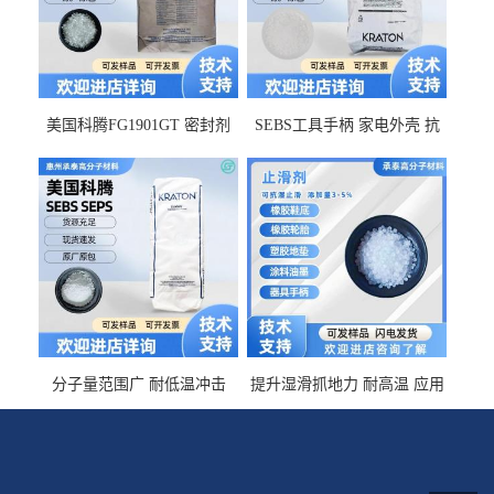
美国科腾FG1901GT 密封剂
SEBS工具手柄 家电外壳 抗
增韧剂塑料改性接枝剂 相容
冲击美国科腾 耐老化耐氧化
佳 透明级
耐候G1653VO
分子量范围广 耐低温冲击
提升湿滑抓地力 耐高温 应用
SEBS G1650MU 美国科腾 增
于特种轮胎 TPR鞋底 涂料油
粘剂增稠剂 线材
墨 CT-2030止滑剂