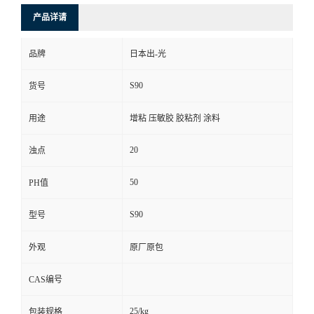
产品详请
品牌
日本出-光
S90
货号
用途
增粘 压敏胶 胶粘剂 涂料
20
浊点
50
PH值
S90
型号
外观
原厂原包
CAS编号
25/kg
包装规格