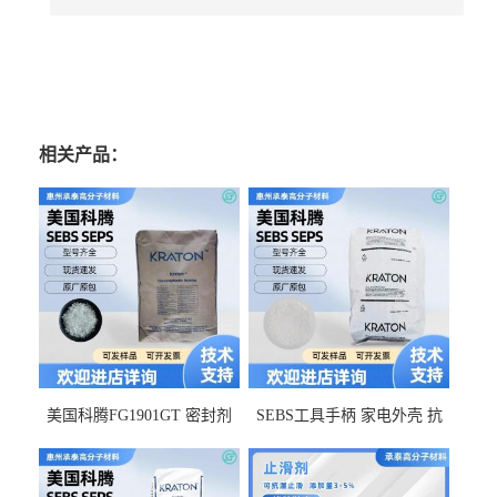
相关产品：
美国科腾FG1901GT 密封剂
SEBS工具手柄 家电外壳 抗
增韧剂塑料改性接枝剂 相容
冲击美国科腾 耐老化耐氧化
佳 透明级
耐候G1653VO