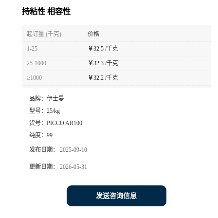
持粘性 相容性
起订量 (千克)
价格
1-25
￥
32.5 /千克
25-1000
￥
32.3 /千克
≥1000
￥
32.2 /千克
品牌：
伊士曼
型号：
25/kg
货号：
PICCO AR100
纯度：
99
发布日期：
2025-09-10
更新日期：
2026-05-31
发送咨询信息