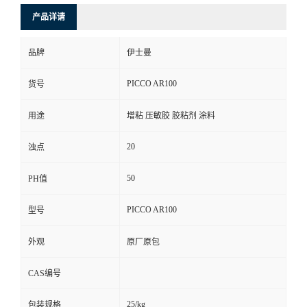
产品详请
品牌
伊士曼
PICCO AR100
货号
用途
增粘 压敏胶 胶粘剂 涂料
20
浊点
50
PH值
PICCO AR100
型号
外观
原厂原包
CAS编号
25/kg
包装规格