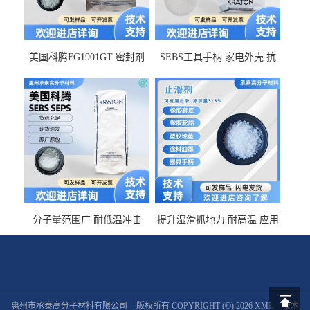
美国科腾FG1901GT 密封剂
SEBS工具手柄 家电外壳 抗
增韧剂塑料改性接枝剂 相容
冲击美国科腾 耐老化耐氧化
佳 透明级
耐候G1653VO
分子量范围广 耐低温冲击
提升湿滑抓地力 耐高温 应用
SEBS G1650MU 美国科腾 增
于特种轮胎 TPR鞋底 涂料油
粘剂增稠剂 线材
墨 CT-2030止滑剂
惠州市承泰高分子材料有限公司
版权所有 COPYRIGHT (©) 2026
XML
技术