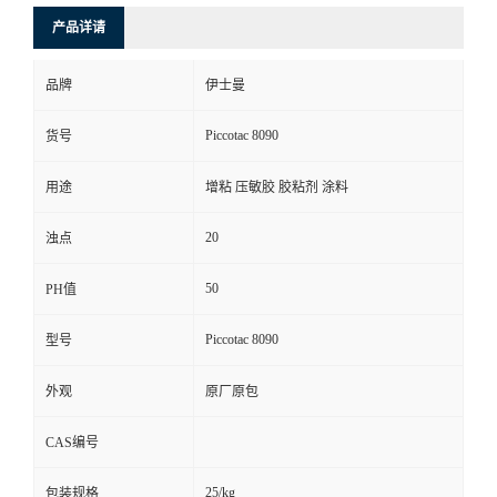
产品详请
品牌
伊士曼
Piccotac 8090
货号
用途
增粘 压敏胶 胶粘剂 涂料
20
浊点
50
PH值
Piccotac 8090
型号
外观
原厂原包
CAS编号
25/kg
包装规格