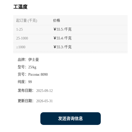
工温度
起订量 (千克)
价格
1-25
￥
55.5 /千克
25-1000
￥
55.4 /千克
≥1000
￥
55.3 /千克
品牌：
伊士曼
型号：
25/kg
货号：
Piccotac 8090
纯度：
99
发布日期：
2025-09-12
更新日期：
2026-05-31
发送咨询信息