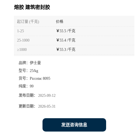
熔胶 建筑密封胶
起订量 (千克)
价格
1-25
￥
55.5 /千克
25-1000
￥
55.4 /千克
≥1000
￥
55.3 /千克
品牌：
伊士曼
型号：
25/kg
货号：
Piccotac 8095
纯度：
99
发布日期：
2025-09-12
更新日期：
2026-05-31
发送咨询信息