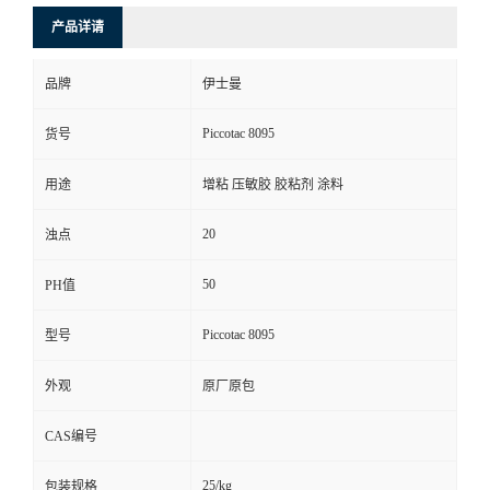
产品详请
品牌
伊士曼
Piccotac 8095
货号
用途
增粘 压敏胶 胶粘剂 涂料
20
浊点
50
PH值
Piccotac 8095
型号
外观
原厂原包
CAS编号
25/kg
包装规格