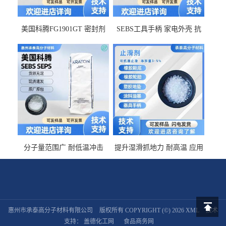
美国科腾FG1901GT 密封剂
SEBS工具手柄 家电外壳 抗
增韧剂塑料改性接枝剂 相容
冲击美国科腾 耐老化耐氧化
佳 透明级
耐候G1653VO
分子量范围广 耐低温冲击
提升湿滑抓地力 耐高温 应用
SEBS G1650MU 美国科腾 增
于特种轮胎 TPR鞋底 涂料油
粘剂增稠剂 线材
墨 CT-2030止滑剂
惠州市承泰高分子材料有限公司
版权所有 COPYRIGHT (©) 2026
XML
技术
返回顶
支持：
盖德化工网
食品商务网