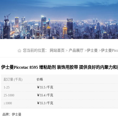
您当前的位置：
网站首页
>
产品展厅
>
伊士曼
>
伊士曼Pic
伊士曼Piccotac 8595 增粘助剂 装饰用胶带 提供良好的内聚力
起订量 (千克)
价格
1-25
￥
55.5 /千克
25-1000
￥
55.4 /千克
≥1000
￥
55.3 /千克
品牌：
伊士曼