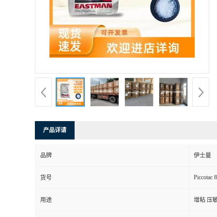
产品详请
品牌
伊士曼
Piccotac 
货号
用途
增粘 压