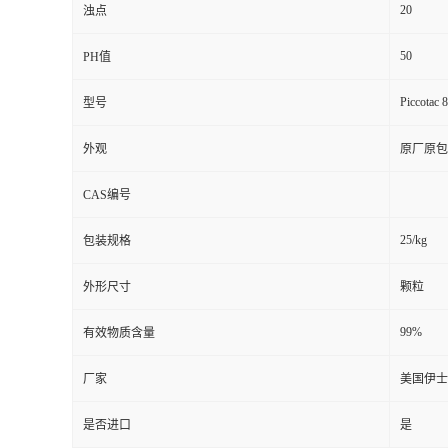
20
浊点
50
PH值
Piccotac 
型号
外观
原厂原包
CAS编号
25/kg
包装规格
外形尺寸
颗粒
99%
有效物质含量
厂家
美国伊士
是否进口
是