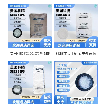
美国科腾FG1901GT 密封剂
SEBS工具手柄 家电外壳 抗
增韧剂塑料改性接枝剂 相容
冲击美国科腾 耐老化耐氧化
佳 透明级
耐候G1653VO