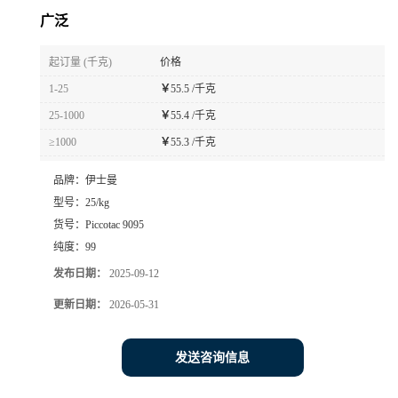
广泛
起订量 (千克)
价格
1-25
￥
55.5 /千克
25-1000
￥
55.4 /千克
≥1000
￥
55.3 /千克
品牌：
伊士曼
型号：
25/kg
货号：
Piccotac 9095
纯度：
99
发布日期：
2025-09-12
更新日期：
2026-05-31
发送咨询信息