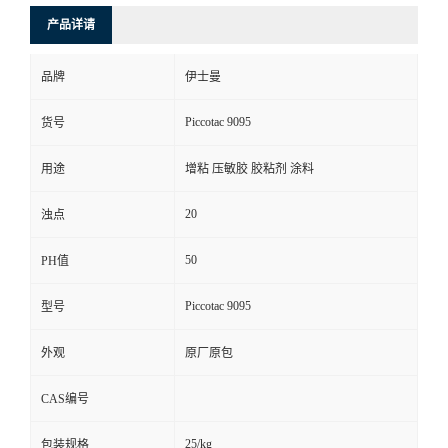
产品详请
品牌
伊士曼
Piccotac 9095
货号
用途
增粘 压敏胶 胶粘剂 涂料
20
浊点
50
PH值
Piccotac 9095
型号
外观
原厂原包
CAS编号
25/kg
包装规格