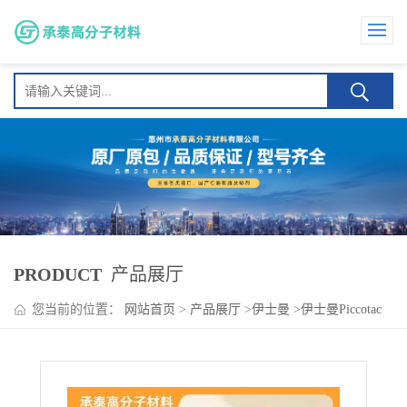
PRODUCT
产品展厅
您当前的位置：
网站首页
>
产品展厅
>
伊士曼
>
伊士曼Piccotac
9105 耐热性 低软化点 包装胶带 低气味热熔胶