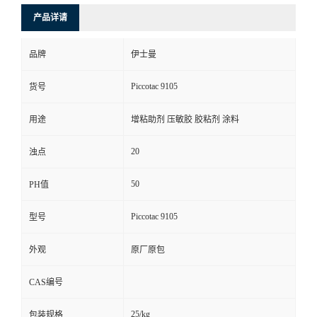
产品详请
品牌
伊士曼
Piccotac 9105
货号
用途
增粘助剂 压敏胶 胶粘剂 涂料
20
浊点
50
PH值
Piccotac 9105
型号
外观
原厂原包
CAS编号
25/kg
包装规格