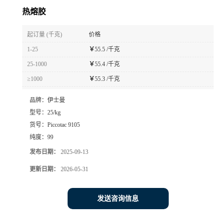
热熔胶
起订量 (千克)
价格
1-25
￥
55.5 /千克
25-1000
￥
55.4 /千克
≥1000
￥
55.3 /千克
品牌：
伊士曼
型号：
25/kg
货号：
Piccotac 9105
纯度：
99
发布日期：
2025-09-13
更新日期：
2026-05-31
发送咨询信息