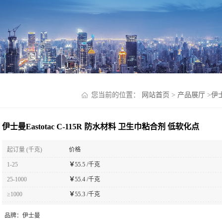
您当前的位置：
网站首页
>
产品展厅
>
伊
伊士曼Eastotac C-115R 防水材料 卫生巾粘合剂 低软化点
起订量 (千克)
价格
1-25
￥
55.5 /千克
25-1000
￥
55.4 /千克
≥1000
￥
55.3 /千克
品牌：
伊士曼