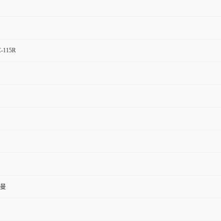
C-115R
曼