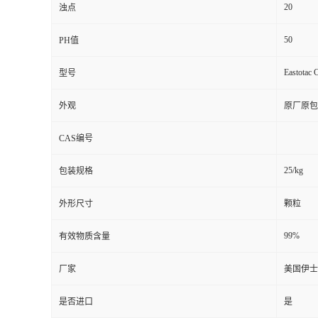
20
浊点
50
PH值
Eastotac 
型号
外观
原厂原包
CAS编号
25/kg
包装规格
外形尺寸
颗粒
99%
有效物质含量
厂家
美国伊士
是否进口
是