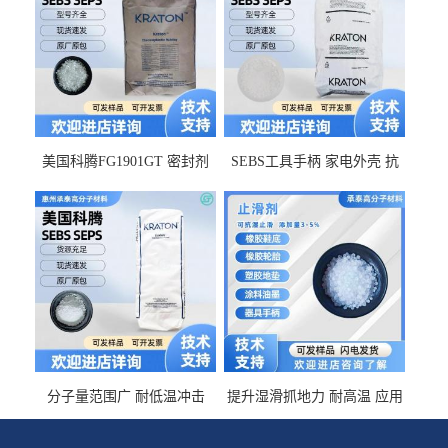
美国科腾FG1901GT 密封剂
SEBS工具手柄 家电外壳 抗
增韧剂塑料改性接枝剂 相容
冲击美国科腾 耐老化耐氧化
佳 透明级
耐候G1653VO
分子量范围广 耐低温冲击
提升湿滑抓地力 耐高温 应用
SEBS G1650MU 美国科腾 增
于特种轮胎 TPR鞋底 涂料油
粘剂增稠剂 线材
墨 CT-2030止滑剂