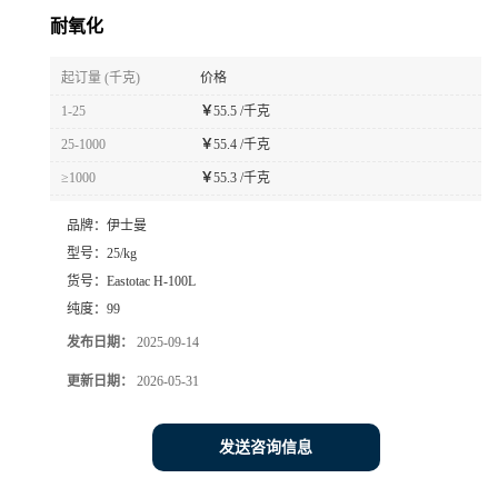
耐氧化
起订量 (千克)
价格
1-25
￥
55.5 /千克
25-1000
￥
55.4 /千克
≥1000
￥
55.3 /千克
品牌：
伊士曼
型号：
25/kg
货号：
Eastotac H-100L
纯度：
99
发布日期：
2025-09-14
更新日期：
2026-05-31
发送咨询信息