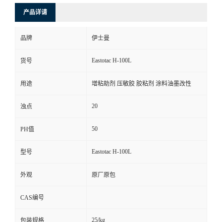
产品详请
品牌
伊士曼
Eastotac H-100L
货号
用途
增粘助剂 压敏胶 胶粘剂 涂料油墨改性
20
浊点
50
PH值
Eastotac H-100L
型号
外观
原厂原包
CAS编号
25/kg
包装规格