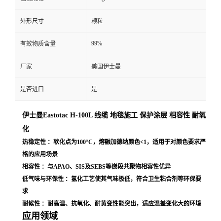
外形尺寸
颗粒
99%
有效物质含量
厂家
美国伊士曼
是否进口
是
伊士曼Eastotac H-100L 线缆 地毯施工 保护涂层 相容性 耐氧
化
热稳定性 ：软化点为100°C，熔融加德纳颜色<1，适用于对颜色要求严
格的应用场景
相容性 ：与APAO、SIS及SEBS等嵌段共聚物相容性优异
低气味与环保性 ：氢化工艺使其气味极低，符合卫生粘合剂等环保要
求
耐候性 ：耐高温、抗氧化、耐黄变性能突出，适应温差变化大的环境
应用领域