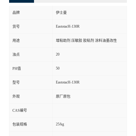
品牌
伊士曼
EastotacH-130R
货号
用途
增粘助剂 压敏胶 胶粘剂 涂料油墨改性
20
浊点
50
PH值
EastotacH-130R
型号
外观
原厂原包
CAS编号
25/kg
包装规格