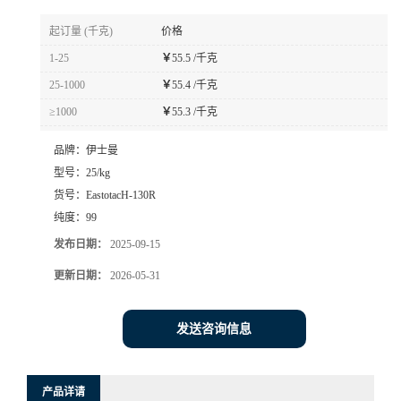
起订量 (千克)
价格
1-25
￥
55.5 /千克
25-1000
￥
55.4 /千克
≥1000
￥
55.3 /千克
品牌：
伊士曼
型号：
25/kg
货号：
EastotacH-130R
纯度：
99
发布日期：
2025-09-15
更新日期：
2026-05-31
发送咨询信息
产品详请