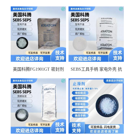
美国科腾FG1901GT 密封剂
SEBS工具手柄 家电外壳 抗
增韧剂塑料改性接枝剂 相容
冲击美国科腾 耐老化耐氧化
佳 透明级
耐候G1653VO