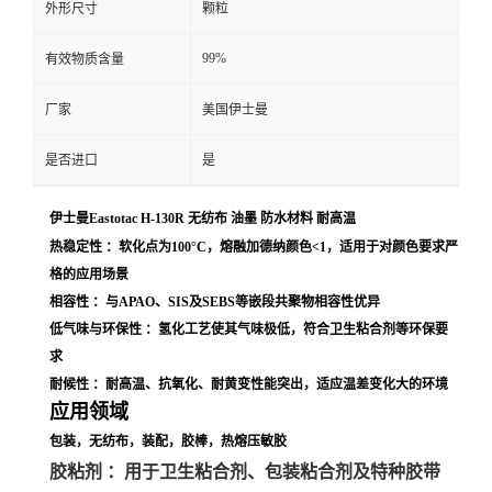
外形尺寸
颗粒
99%
有效物质含量
厂家
美国伊士曼
是否进口
是
伊士曼Eastotac H-130R 无纺布 油墨 防水材料 耐高温
热稳定性 ：软化点为100°C，熔融加德纳颜色<1，适用于对颜色要求严
格的应用场景
相容性 ：与APAO、SIS及SEBS等嵌段共聚物相容性优异
低气味与环保性 ：氢化工艺使其气味极低，符合卫生粘合剂等环保要
求
耐候性 ：耐高温、抗氧化、耐黄变性能突出，适应温差变化大的环境
应用领域
包装，无纺布，装配，胶棒，热熔压敏胶
胶粘剂 ：用于卫生粘合剂、包装粘合剂及特种胶带