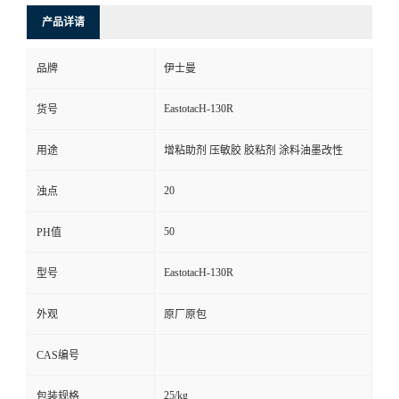
产品详请
品牌
伊士曼
EastotacH-130R
货号
用途
增粘助剂 压敏胶 胶粘剂 涂料油墨改性
20
浊点
50
PH值
EastotacH-130R
型号
外观
原厂原包
CAS编号
25/kg
包装规格