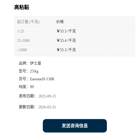
高粘黏
起订量 (千克)
价格
1-25
￥
55.5 /千克
25-1000
￥
55.4 /千克
≥1000
￥
55.3 /千克
品牌：
伊士曼
型号：
25/kg
货号：
EastotacH-130R
纯度：
99
发布日期：
2025-09-15
更新日期：
2026-05-31
发送咨询信息