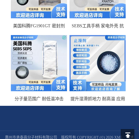
美国科腾FG1901GT 密封剂
SEBS工具手柄 家电外壳 抗
增韧剂塑料改性接枝剂 相容
冲击美国科腾 耐老化耐氧化
佳 透明级
耐候G1653VO
分子量范围广 耐低温冲击
提升湿滑抓地力 耐高温 应用
SEBS G1650MU 美国科腾 增
于特种轮胎 TPR鞋底 涂料油
粘剂增稠剂 线材
墨 CT-2030止滑剂
惠州市承泰高分子材料有限公司
版权所有 COPYRIGHT (©) 2026
XML
技术