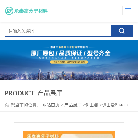
PRODUCT
产品展厅
您当前的位置：
网站首页
>
产品展厅
>
伊士曼
>
伊士曼Eastotac
H-130L OPP薄胶 胶带 压敏胶 低气味 高粘黏