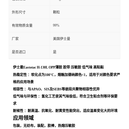
外形尺寸
颗粒
99%
有效物质含量
厂家
美国伊士曼
是否进口
是
伊士曼Eastotac H-130L OPP薄胶 胶带 压敏胶 低气味 高粘黏
热稳定性 ：软化点为100°C，熔融加德纳颜色<1，适用于对颜色要求严
格的应用场景
相容性 ：与APAO、SIS及SEBS等嵌段共聚物相容性优异
低气味与环保性 ：氢化工艺使其气味极低，符合卫生粘合剂等环保要
求
耐候性 ：耐高温、抗氧化、耐黄变性能突出，适应温差变化大的环境
应用领域
包装，无纺布，装配，胶棒，热熔压敏胶