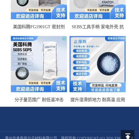
美国科腾FG1901GT 密封剂
SEBS工具手柄 家电外壳 抗
增韧剂塑料改性接枝剂 相容
冲击美国科腾 耐老化耐氧化
佳 透明级
耐候G1653VO
分子量范围广 耐低温冲击
提升湿滑抓地力 耐高温 应用
SEBS G1650MU 美国科腾 增
于特种轮胎 TPR鞋底 涂料油
粘剂增稠剂 线材
墨 CT-2030止滑剂
惠州市承泰高分子材料有限公司
版权所有 COPYRIGHT (©) 2026
XML
技术