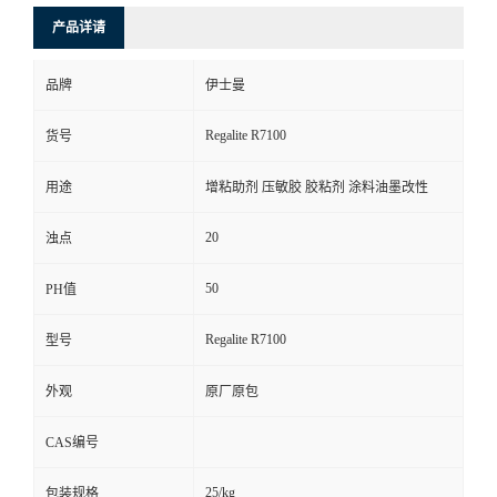
产品详请
品牌
伊士曼
Regalite R7100
货号
用途
增粘助剂 压敏胶 胶粘剂 涂料油墨改性
20
浊点
50
PH值
Regalite R7100
型号
外观
原厂原包
CAS编号
25/kg
包装规格