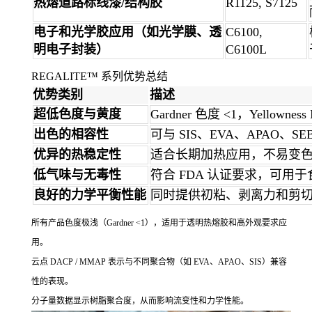
热熔道路标线漆/结构胶
R1125, S7125
电子和光学胶应用（如光学膜、透
C6100,
明电子封装）
C6100L
REGALITE™ 系列优势总结
优势类别
描述
超低色度与黄度
Gardner 色度 <1，Yellow
出色的相容性
可与 SIS、EVA、APAO、
优异的热稳定性
适合长期加热应用，不易变
低气味与无毒性
符合 FDA 认证要求，可用
良好的力学平衡性能
同时提供初粘、剥离力和剪
所有产品色度极浅（Gardner <1），适用于透明热熔胶和高外观要求应
用。
云点 DACP / MMAP 表示与不同聚合物（如 EVA、APAO、SIS）兼容
性的表现。
分子量数据显示树脂聚合度，从而影响流变性和力学性能。