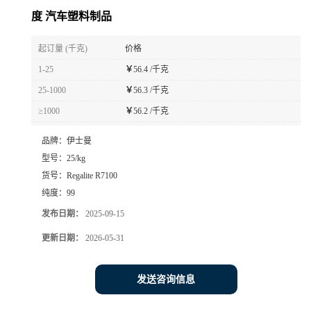
度 汽车塑料制品
起订量 (千克)
价格
1-25
￥
56.4 /千克
25-1000
￥
56.3 /千克
≥1000
￥
56.2 /千克
品牌：
伊士曼
型号：
25/kg
货号：
Regalite R7100
纯度：
99
发布日期：
2025-09-15
更新日期：
2026-05-31
发送咨询信息