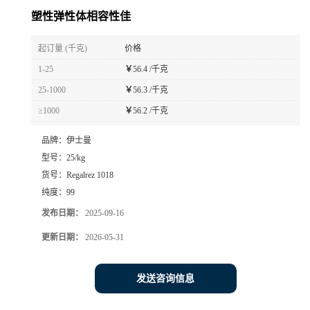
塑性弹性体相容性佳
起订量 (千克)
价格
1-25
￥
56.4 /千克
25-1000
￥
56.3 /千克
≥1000
￥
56.2 /千克
品牌：
伊士曼
型号：
25/kg
货号：
Regalrez 1018
纯度：
99
发布日期：
2025-09-16
更新日期：
2026-05-31
发送咨询信息