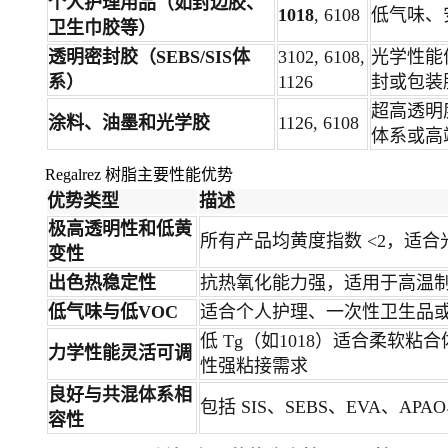
个人护理用品（如封边胶、
1018
, 6108
低气味、
卫生巾胶等）
透明密封胶（SEBS/SIS体
3102, 6108,
光学性能
系）
1126
封或包装
超高透明
涂料、油墨和光学胶
1126, 6108
体系或高
Regalrez 树脂主要性能优势
优势类型
描述
极高透明性和低黄
所有产品均黄度指数 <2，适
变性
出色热稳定性
抗热氧化能力强，适用于高温
低气味与低VOC
适合个人护理、一次性卫生品
低 Tg（如1018）适合柔软粘合
力学性能灵活可调
性强粘接需求
良好与共混体系相
包括 SIS、SEBS、EVA、A
容性