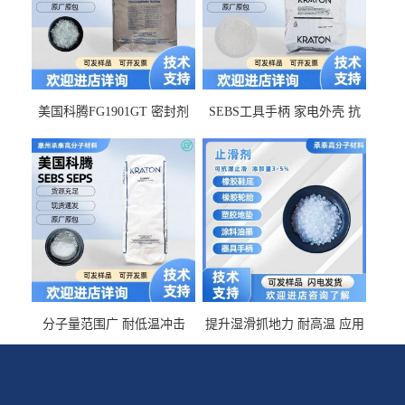
美国科腾FG1901GT 密封剂
SEBS工具手柄 家电外壳 抗
增韧剂塑料改性接枝剂 相容
冲击美国科腾 耐老化耐氧化
佳 透明级
耐候G1653VO
分子量范围广 耐低温冲击
提升湿滑抓地力 耐高温 应用
SEBS G1650MU 美国科腾 增
于特种轮胎 TPR鞋底 涂料油
粘剂增稠剂 线材
墨 CT-2030止滑剂