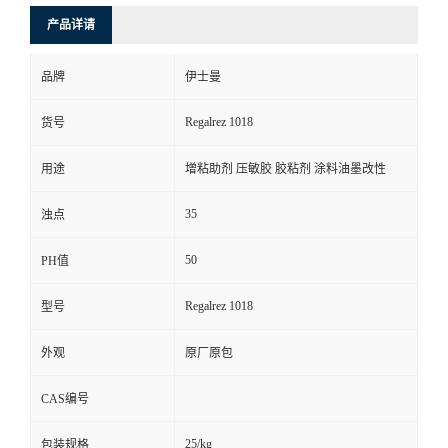
产品详请
品牌
伊士曼
Regalrez 1018
货号
用途
增粘助剂 压敏胶 胶粘剂 涂料油墨改性
35
浊点
50
PH值
Regalrez 1018
型号
外观
原厂原包
CAS编号
25/kg
包装规格