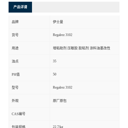
产品详请
品牌
伊士曼
Regalrez 3102
货号
用途
增粘助剂 压敏胶 胶粘剂 涂料油墨改性
35
浊点
50
PH值
Regalrez 3102
型号
外观
原厂原包
CAS编号
22.7/kg
包装规格