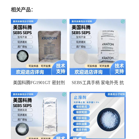
相关产品：
美国科腾FG1901GT 密封剂
SEBS工具手柄 家电外壳 抗
增韧剂塑料改性接枝剂 相容
冲击美国科腾 耐老化耐氧化
佳 透明级
耐候G1653VO