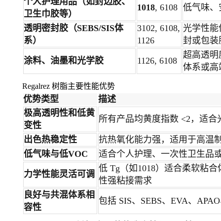
个人护理用品（如封边胶、
1018
, 6108
低气味、
卫生巾胶等）
透明密封胶（SEBS/SIS体
3102, 6108,
光学性能
系）
1126
封或包装
超高透明
涂料、油墨和光学胶
1126, 6108
体系或高
Regalrez 树脂主要性能优势
优势类型
描述
极高透明性和低黄
所有产品均黄度指数 <2，适
变性
出色热稳定性
抗热氧化能力强，适用于高温
低气味与低VOC
适合个人护理、一次性卫生品
低 Tg（如1018）适合柔软粘合
力学性能灵活可调
性强粘接需求
良好与共混体系相
包括 SIS、SEBS、EVA、A
容性