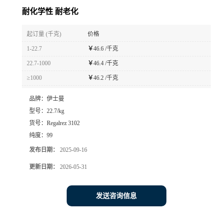
耐化学性 耐老化
起订量 (千克)
价格
1-22.7
￥
46.6 /千克
22.7-1000
￥
46.4 /千克
≥1000
￥
46.2 /千克
品牌：
伊士曼
型号：
22.7/kg
货号：
Regalrez 3102
纯度：
99
发布日期：
2025-09-16
更新日期：
2026-05-31
发送咨询信息