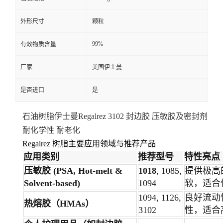
外形尺寸
颗粒
99%
有效物质含量
厂家
美国伊士曼
是否进口
是
石油树脂伊士曼Regalrez 3102 封边胶 压敏胶及密封剂
耐化学性 耐老化
Regalrez 树脂主要应用领域与推荐产品
应用类别
推荐型号
特性亮点
压敏胶 (PSA, Hot-melt &
1018
, 1085,
提供极高
Solvent-based)
1094
软，适合
1094, 1126,
良好流动
热熔胶（HMAs）
3102
性，适合