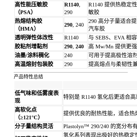
高性能压敏胶
R1140
,
R1140 提供热稳定性
（PSA）
290
敏胶
热熔结构胶
290 高分子量适
290
, 240
（HMA）
汽车胶
透明弹性体改性
R1140
与 SEBS、EVA
胶粘剂增黏剂
290
,
240
高 Mw/Mn 提供
油墨/涂料稠化
240
可用于提高极性溶
高温熔封包装胶
290
提高熔点与柔韧性
产品特性总结
低气味和低雾度表
特别是 R1140 氢化后更适
现
高软化点
提供优良的耐热性能，适合热
（≥121°C）
分子量结构灵活
Plastolyn™ 290/240
氢化系列表现出极好的热稳定