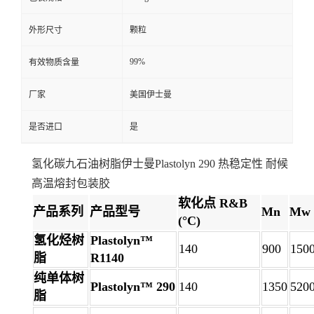
外形尺寸
颗粒
99%
有效物质含量
厂家
美国伊士曼
是否进口
是
氢化碳九石油树脂伊士曼Plastolyn 290 热稳定性 耐候
高温熔封包装胶
软化点 R&B
产品系列
产品型号
Mn
Mw
(°C)
氢化烃树
Plastolyn™
140
900
150
脂
R1140
纯单体树
Plastolyn™ 290
140
1350
520
脂