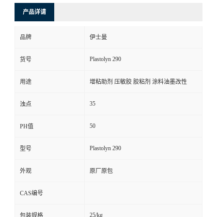
产品详请
品牌
伊士曼
Plastolyn 290
货号
用途
增粘助剂 压敏胶 胶粘剂 涂料油墨改性
35
浊点
50
PH值
Plastolyn 290
型号
外观
原厂原包
CAS编号
25/kg
包装规格