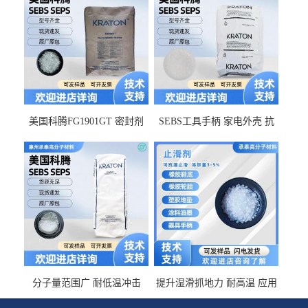
美国科腾FG1901GT 密封剂
SEBS工具手柄 家电外壳 抗
增韧剂塑料改性接枝剂 相容
冲击美国科腾 耐老化耐氧化
佳 透明级
耐候G1653VO
分子量范围广 耐低温冲击
提升湿滑抓地力 耐高温 应用
SEBS G1650MU 美国科腾 增
于特种轮胎 TPR鞋底 涂料油