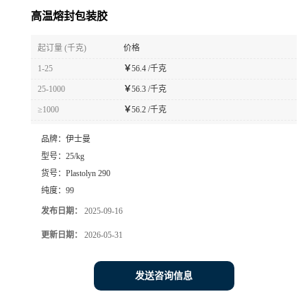
高温熔封包装胶
起订量 (千克)
价格
1-25
￥
56.4 /千克
25-1000
￥
56.3 /千克
≥1000
￥
56.2 /千克
品牌：
伊士曼
型号：
25/kg
货号：
Plastolyn 290
纯度：
99
发布日期：
2025-09-16
更新日期：
2026-05-31
发送咨询信息