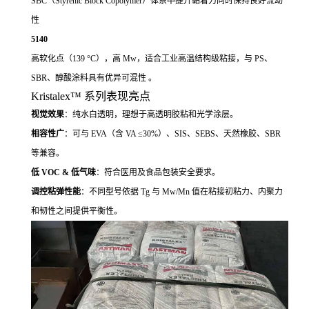
SBC（Styrenic Block Copolymer）体系中提升黏着力同时保持良好流动
性
5140
高软化点（139 °C），高 Mw，适合工业高温结构级粘接，与 PS、
SBR、醇酸涂料具有优异可混性 。
Kristalex™ 系列表现亮点
视觉效果
：纯水白透明，理想于高透明胶粘和光学涂层。
相容性广
：可与 EVA（含 VA ≤30%）、SIS、SEBS、天然橡胶、SBR
等兼容。
低 VOC & 低气味
：符合医用及食品包装安全要求。
调控粘弹性能
：不同型号依据 Tg 与 Mw/Mn 值在粘接初粘力、内聚力
和韧性之间提供平衡性。