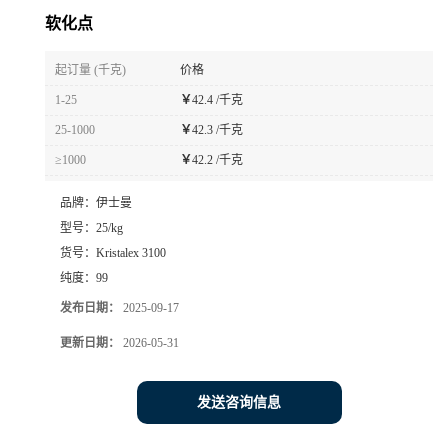
软化点
起订量 (千克)
价格
1-25
￥
42.4 /千克
25-1000
￥
42.3 /千克
≥1000
￥
42.2 /千克
品牌：
伊士曼
型号：
25/kg
货号：
Kristalex 3100
纯度：
99
发布日期：
2025-09-17
更新日期：
2026-05-31
发送咨询信息