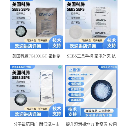
美国科腾FG1901GT 密封剂
SEBS工具手柄 家电外壳 抗
增韧剂塑料改性接枝剂 相容
冲击美国科腾 耐老化耐氧化
佳 透明级
耐候G1653VO
分子量范围广 耐低温冲击
提升湿滑抓地力 耐高温 应用