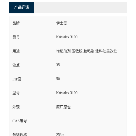
产品详请
品牌
伊士曼
Kristalex 3100
货号
用途
增粘助剂 压敏胶 胶粘剂 涂料油墨改性
35
浊点
50
PH值
Kristalex 3100
型号
外观
原厂原包
CAS编号
25/kg
包装规格