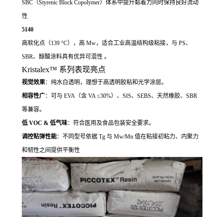
SBC（Styrenic Block Copolymer）体系中提升黏着力同时保持良好流动
性
5140
高软化点（139 °C），高 Mw，适合工业高温结构级粘接，与 PS、
SBR、醇酸涂料具有优异可混性 。
Kristalex™ 系列表现亮点
视觉效果
：纯水白透明，理想于高透明胶粘和光学涂层。
相容性广
：可与 EVA（含 VA ≤30%）、SIS、SEBS、天然橡胶、SBR
等兼容。
低 VOC & 低气味
：符合医用及食品包装安全要求。
调控粘弹性能
：不同型号依据 Tg 与 Mw/Mn 值在粘接初粘力、内聚力
和韧性之间提供平衡性