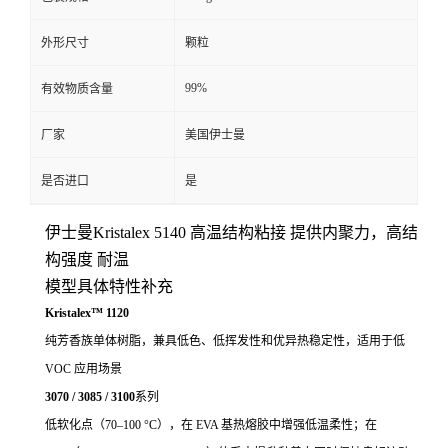
外形尺寸
颗粒
99%
有效物质含量
厂家
美国伊士曼
是否进口
是
伊士曼Kristalex 5140 高温结构粘接 提供内聚力，高结
构强度 耐温
模型具体特性补充
Kristalex™ 1120
纯芳香族单体树脂，兼具低色、低挥发性和优异热稳定性，适用于低
VOC 应用场景
3070 / 3085 / 3100
系列
低软化点（70–100 °C），在 EVA 基热熔胶中增强低温柔性；在