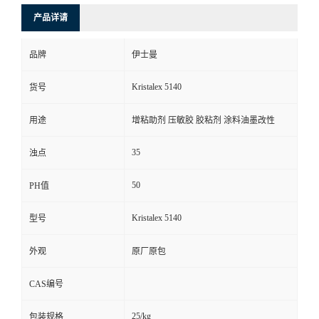
产品详请
品牌
伊士曼
Kristalex 5140
货号
用途
增粘助剂 压敏胶 胶粘剂 涂料油墨改性
35
浊点
50
PH值
Kristalex 5140
型号
外观
原厂原包
CAS编号
25/kg
包装规格