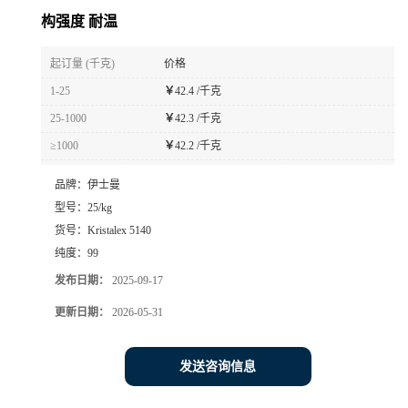
构强度 耐温
起订量 (千克)
价格
1-25
￥
42.4 /千克
25-1000
￥
42.3 /千克
≥1000
￥
42.2 /千克
品牌：
伊士曼
型号：
25/kg
货号：
Kristalex 5140
纯度：
99
发布日期：
2025-09-17
更新日期：
2026-05-31
发送咨询信息