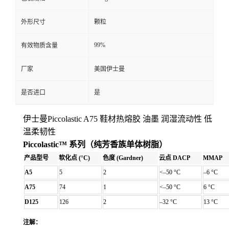
外形尺寸
颗粒
99%
有效物质含量
厂家
美国伊士曼
是否进口
是
伊士曼Piccolastic A75 鞋材热熔胶 油墨 润湿流动性 低
温柔韧性
Piccolastic™ 系列（纯芳香族单体树脂）
产品型号
软化点 (°C)
色度 (Gardner)
云点 DACP
MMAP
A5
5
2
<–50 °C
–6 °C
A75
74
1
<–50 °C
6 °C
D125
126
2
–32 °C
13 °C
注解：