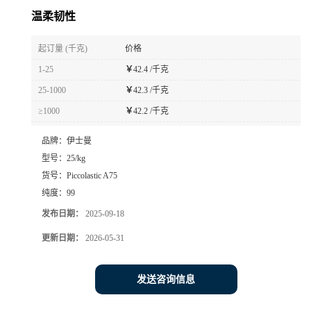
温柔韧性
起订量 (千克)
价格
1-25
￥
42.4 /千克
25-1000
￥
42.3 /千克
≥1000
￥
42.2 /千克
品牌：
伊士曼
型号：
25/kg
货号：
Piccolastic A75
纯度：
99
发布日期：
2025-09-18
更新日期：
2026-05-31
发送咨询信息