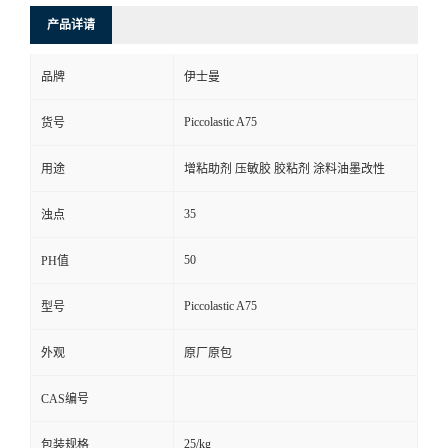
产品详请
品牌
伊士曼
Piccolastic A75
货号
用途
增粘助剂 压敏胶 胶粘剂 涂料油墨改性
35
浊点
50
PH值
Piccolastic A75
型号
外观
原厂原包
CAS编号
25/kg
包装规格