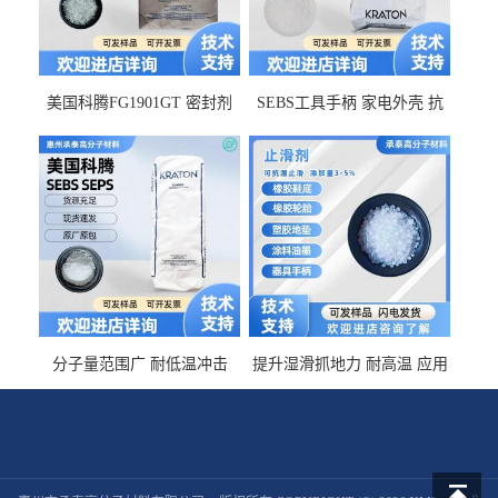
美国科腾FG1901GT 密封剂
SEBS工具手柄 家电外壳 抗
增韧剂塑料改性接枝剂 相容
冲击美国科腾 耐老化耐氧化
佳 透明级
耐候G1653VO
分子量范围广 耐低温冲击
提升湿滑抓地力 耐高温 应用
SEBS G1650MU 美国科腾 增
于特种轮胎 TPR鞋底 涂料油
粘剂增稠剂 线材
墨 CT-2030止滑剂