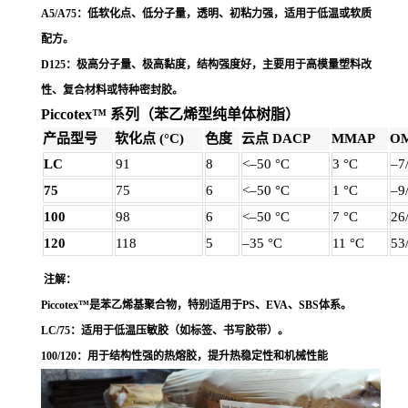
A5/A75
：低软化点、低分子量，透明、初粘力强，适用于低温或软质
配方。
D125
：极高分子量、极高黏度，结构强度好，主要用于高模量塑料改
性、复合材料或特种密封胶。
Piccotex™ 系列（苯乙烯型纯单体树脂）
产品型号
软化点 (°C)
色度
云点 DACP
MMAP
O
LC
91
8
<–50 °C
3 °C
–7
75
75
6
<–50 °C
1 °C
–9
100
98
6
<–50 °C
7 °C
26
120
118
5
–35 °C
11 °C
53
注解：
Piccotex™
是苯乙烯基聚合物，特别适用于PS、EVA、SBS体系。
LC/75
：适用于低温压敏胶（如标签、书写胶带）。
100/120
：用于结构性强的热熔胶，提升热稳定性和机械性能