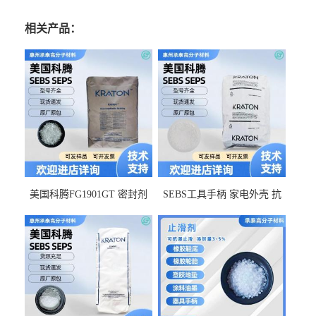
相关产品：
美国科腾FG1901GT 密封剂
SEBS工具手柄 家电外壳 抗
增韧剂塑料改性接枝剂 相容
冲击美国科腾 耐老化耐氧化
佳 透明级
耐候G1653VO