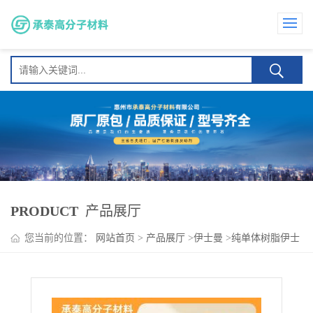
PRODUCT
产品展厅
您当前的位置：
网站首页
>
产品展厅
>
伊士曼
>
纯单体树脂伊士
曼Piccotex LC 纸尿裤 卫生巾 低温柔韧性 耐化学性