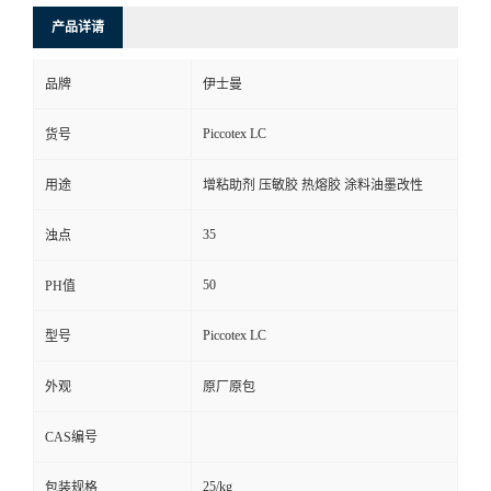
产品详请
品牌
伊士曼
Piccotex LC
货号
用途
增粘助剂 压敏胶 热熔胶 涂料油墨改性
35
浊点
50
PH值
Piccotex LC
型号
外观
原厂原包
CAS编号
25/kg
包装规格