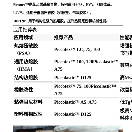
Piccotex™
是苯乙烯基聚合物，特别适用于PS、EVA、SBS体系。
LC/75
：适用于低温压敏胶（如标签、书写胶带）。
100/120
：用于结构性强的热熔胶，提升热稳定性和机械性能。
应用推荐表
应用领域
推荐产品
性能
热熔压敏胶
增强
Piccotex™ LC, 75, 100
（PSA）
书写
通用热熔胶
Piccotex™ 100, 120Piccolastic™
兼容E
（HMA）
A75
结构热熔胶
Piccolastic™ D125
高M
Piccotex™ 75, 100Piccolastic™
橡胶改性
改善
A75
粘弹阻尼材料
Piccolastic™ A5, A75
低T
极高
塑料增韧改性
Piccolastic™ D125
料体