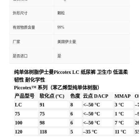
外形尺寸
颗粒
99%
有效物质含量
厂家
美国伊士曼
是否进口
是
纯单体树脂伊士曼Piccotex LC 纸尿裤 卫生巾 低温柔
韧性 耐化学性
Piccotex™ 系列（苯乙烯型纯单体树脂）
产品型号
软化点 (°C)
色度
云点 DACP
MMAP
O
LC
91
8
<–50 °C
3 °C
–
75
75
6
<–50 °C
1 °C
–
100
98
6
<–50 °C
7 °C
2
120
118
5
–35 °C
11 °C
5