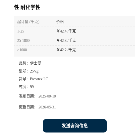
性 耐化学性
起订量 (千克)
价格
1-25
￥
42.4 /千克
25-1000
￥
42.3 /千克
≥1000
￥
42.2 /千克
品牌：
伊士曼
型号：
25/kg
货号：
Piccotex LC
纯度：
99
发布日期：
2025-09-19
更新日期：
2026-05-31
发送咨询信息