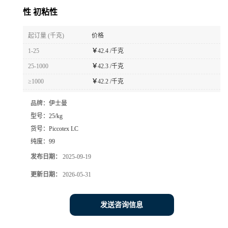
性 初粘性
起订量 (千克)
价格
1-25
￥
42.4 /千克
25-1000
￥
42.3 /千克
≥1000
￥
42.2 /千克
品牌：
伊士曼
型号：
25/kg
货号：
Piccotex LC
纯度：
99
发布日期：
2025-09-19
更新日期：
2026-05-31
发送咨询信息