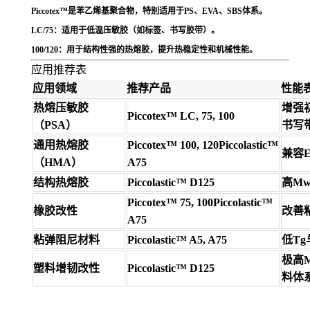
Piccotex™
是苯乙烯基聚合物，特别适用于PS、EVA、SBS体系。
LC/75
：适用于低温压敏胶（如标签、书写胶带）。
100/120
：用于结构性强的热熔胶，提升热稳定性和机械性能。
应用推荐表
应用领域
推荐产品
性能
热熔压敏胶
增强
Piccotex™ LC, 75, 100
（PSA）
书写
通用热熔胶
Piccotex™ 100, 120Piccolastic™
兼容E
（HMA）
A75
结构热熔胶
Piccolastic™ D125
高M
Piccotex™ 75, 100Piccolastic™
橡胶改性
改善
A75
粘弹阻尼材料
Piccolastic™ A5, A75
低T
极高
塑料增韧改性
Piccolastic™ D125
料体