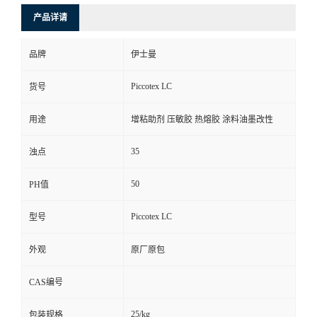
产品详请
品牌
伊士曼
Piccotex LC
货号
用途
增粘助剂 压敏胶 热熔胶 涂料油墨改性
35
浊点
50
PH值
Piccotex LC
型号
外观
原厂原包
CAS编号
25/kg
包装规格