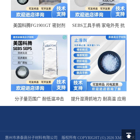
美国科腾FG1901GT 密封剂
SEBS工具手柄 家电外壳 抗
增韧剂塑料改性接枝剂 相容
冲击美国科腾 耐老化耐氧化
佳 透明级
耐候G1653VO
分子量范围广 耐低温冲击
提升湿滑抓地力 耐高温 应用
SEBS G1650MU 美国科腾 增
于特种轮胎 TPR鞋底 涂料油
粘剂增稠剂 线材
墨 CT-2030止滑剂
惠州市承泰高分子材料有限公司
版权所有 COPYRIGHT (©) 2026
XML
技术