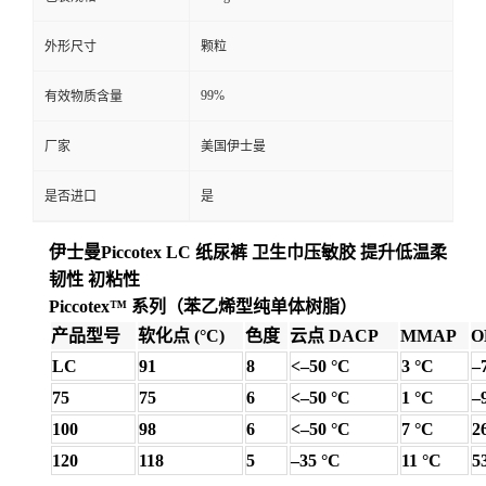
外形尺寸
颗粒
99%
有效物质含量
厂家
美国伊士曼
是否进口
是
伊士曼Piccotex LC 纸尿裤 卫生巾压敏胶 提升低温柔
韧性 初粘性
Piccotex™ 系列（苯乙烯型纯单体树脂）
产品型号
软化点 (°C)
色度
云点 DACP
MMAP
O
LC
91
8
<–50 °C
3 °C
–
75
75
6
<–50 °C
1 °C
–
100
98
6
<–50 °C
7 °C
2
120
118
5
–35 °C
11 °C
5