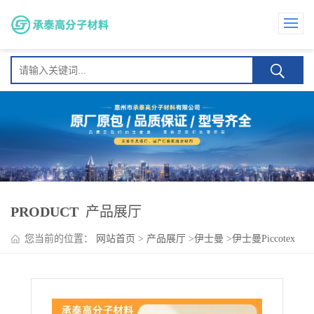
PRODUCT
产品展厅
您当前的位置：
网站首页
>
产品展厅
>
伊士曼
>
伊士曼Piccotex
LC 纸尿裤 卫生巾压敏胶 提升低温柔韧性 初粘性