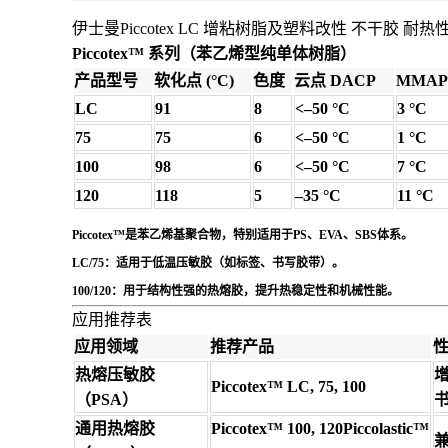
伊士曼Piccotex LC 增粘树脂及塑料改性 不干胶 耐热
Piccotex™ 系列（苯乙烯型纯单体树脂）
产品型号
软化点 (°C)
色度
云点 DACP
MMAP
LC
91
8
<–50 °C
3 °C
75
75
6
<–50 °C
1 °C
100
98
6
<–50 °C
7 °C
120
118
5
–35 °C
11 °C
Piccotex™
是苯乙烯基聚合物，特别适用于PS、EVA、SBS体系。
LC/75
：适用于低温压敏胶（如标签、书写胶带）。
100/120
：用于结构性强的热熔胶，提升热稳定性和机械性能。
应用推荐表
应用领域
推荐产品
热熔压敏胶
Piccotex™ LC, 75, 100
（PSA）
通用热熔胶
Piccotex™ 100, 120Piccolastic™
兼