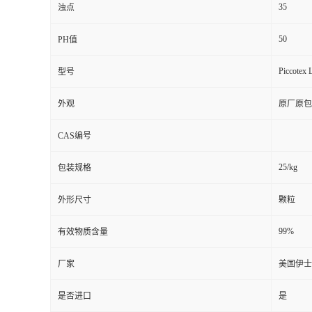
35
浊点
50
PH值
Piccotex 
型号
外观
原厂原包
CAS编号
25/kg
包装规格
外形尺寸
颗粒
99%
有效物质含量
厂家
美国伊士
是否进口
是