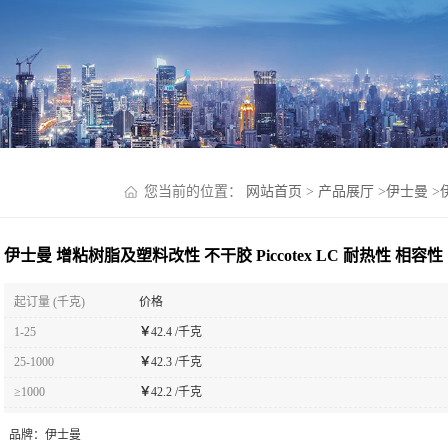
您当前的位置：
网站首页
>
产品展厅
>
伊士曼
>
伊士曼 增粘树脂及塑料改性 不干胶 Piccotex LC 耐热性 相容性
起订量 (千克)
价格
1-25
￥
42.4 /千克
25-1000
￥
42.3 /千克
≥1000
￥
42.2 /千克
品牌：
伊士曼