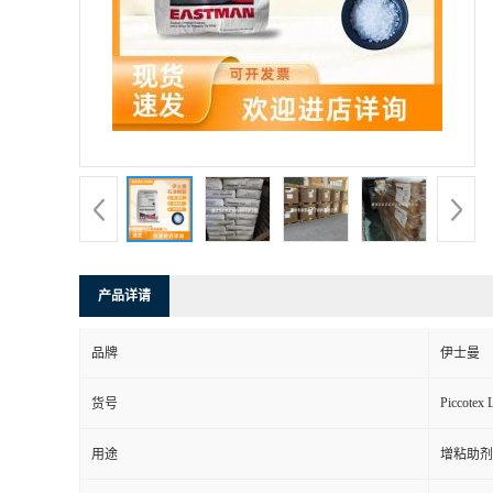
产品详请
品牌
伊士曼
Piccotex 
货号
用途
增粘助剂