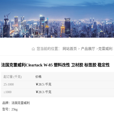
您当前的位置：
网站首页
>
产品展厅
>
克雷威利
法国克雷威利Cleartack W-85 塑料改性 卫材胶 标签胶 稳定性
起订量 (千克)
价格
25-1000
￥
28.5 /千克
≥1000
￥
28.3 /千克
品牌：
法国克雷威利
型号：
25kg