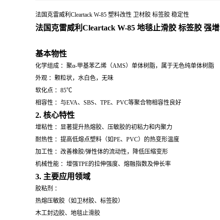
法国克雷威利Cleartack W-85 塑料改性 卫材胶 标签胶 稳定性
法国克雷威利Cleartack W-85 地毯止滑胶 标签胶 强
基本物性
化学组成 ：聚α-甲基苯乙烯（AMS）单体树脂，属于无色纯单体树脂
外观 ：颗粒状，水白色，无味
软化点 ：85℃
相容性 ：与EVA、SBS、TPE、PVC等聚合物相容性良好
2. 核心特性
增粘性 ：显著提升热熔胶、压敏胶的初粘力和内聚力
耐热性 ：提高低熔点塑料（如PE、PVC）的热变形温度
加工性 ：改善橡胶/弹性体的流动性，降低压缩变形
机械性能 ：增强TPE的拉伸强度、熔融指数及伸长率
3. 主要应用领域
胶粘剂 ：
热熔压敏胶（如卫材胶、标签胶）
木工封边胶、地毯止滑胶