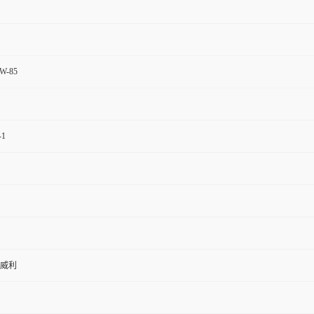
 W-85
-1
威利