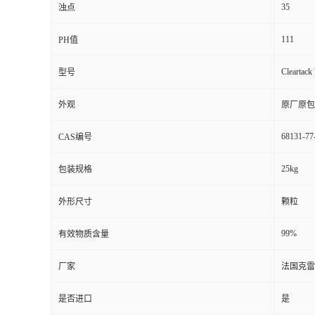
35
浊点
111
PH值
Cleartack
型号
外观
原厂原包
68131-77
CAS编号
25kg
包装规格
外形尺寸
颗粒
99%
有效物质含量
厂家
法国克雷
是否进口
是