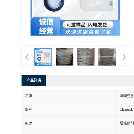
产品详请
品牌
法国克雷
Cleartack
货号
用途
增粘助剂