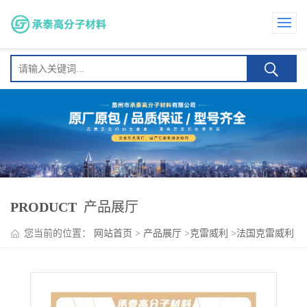
PRODUCT
产品展厅
您当前的位置：
网站首页
>
产品展厅
>
克雷威利
>
法国克雷威利
Cleartack W-140 增粘性 相容性 涂料 木工封边胶