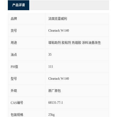
产品详请
品牌
法国克雷威利
Cleartack W-140
货号
用途
增粘助剂 胶粘剂 热熔胶 涂料油墨改性
35
浊点
111
PH值
Cleartack W-140
型号
外观
原厂原包
68131-77-1
CAS编号
25kg
包装规格