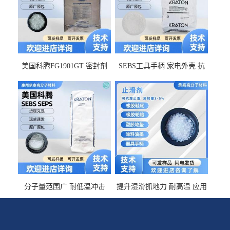
美国科腾FG1901GT 密封剂
SEBS工具手柄 家电外壳 抗
增韧剂塑料改性接枝剂 相容
冲击美国科腾 耐老化耐氧化
佳 透明级
耐候G1653VO
分子量范围广 耐低温冲击
提升湿滑抓地力 耐高温 应用
SEBS G1650MU 美国科腾 增
于特种轮胎 TPR鞋底 涂料油
粘剂增稠剂 线材
墨 CT-2030止滑剂