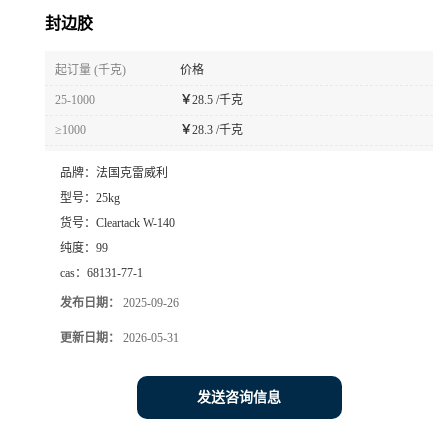
封边胶
起订量 (千克)
价格
25-1000
￥
28.5 /千克
≥1000
￥
28.3 /千克
品牌：
法国克雷威利
型号：
25kg
货号：
Cleartack W-140
纯度：
99
cas：
68131-77-1
发布日期：
2025-09-26
更新日期：
2026-05-31
发送咨询信息