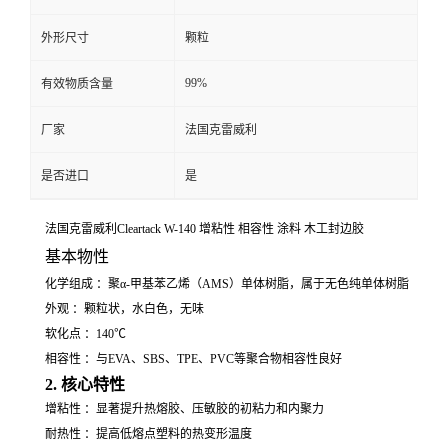
外形尺寸
颗粒
99%
有效物质含量
厂家
法国克雷威利
是否进口
是
法国克雷威利Cleartack W-140 增粘性 相容性 涂料 木工封边胶
基本物性
化学组成 ：聚α-甲基苯乙烯（AMS）单体树脂，属于无色纯单体树脂
外观 ：颗粒状，水白色，无味
软化点 ：140℃
相容性 ：与EVA、SBS、TPE、PVC等聚合物相容性良好
2. 核心特性
增粘性 ：显著提升热熔胶、压敏胶的初粘力和内聚力
耐热性 ：提高低熔点塑料的热变形温度