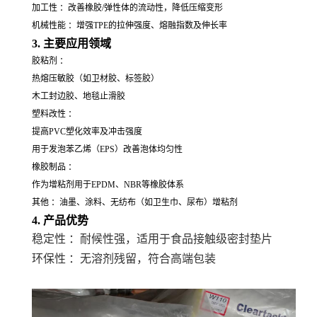
加工性 ：改善橡胶/弹性体的流动性，降低压缩变形
机械性能 ：增强TPE的拉伸强度、熔融指数及伸长率
3. 主要应用领域
胶粘剂 ：
热熔压敏胶（如卫材胶、标签胶）
木工封边胶、地毯止滑胶
塑料改性 ：
提高PVC塑化效率及冲击强度
用于发泡苯乙烯（EPS）改善泡体均匀性
橡胶制品 ：
作为增粘剂用于EPDM、NBR等橡胶体系
其他 ：油墨、涂料、无纺布（如卫生巾、尿布）增粘剂
4. 产品优势
稳定性 ：耐候性强，适用于食品接触级密封垫片
环保性
：无溶剂残留，符合高端包装