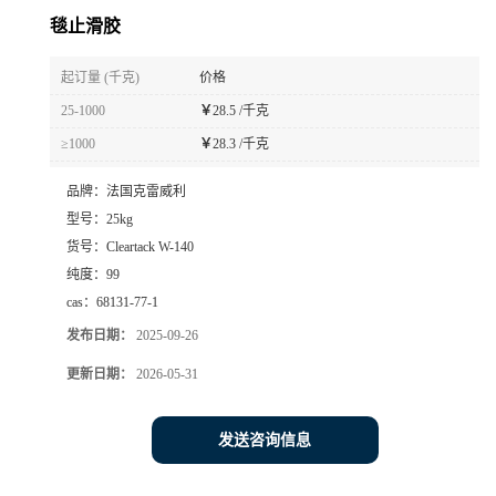
毯止滑胶
起订量 (千克)
价格
25-1000
￥
28.5 /千克
≥1000
￥
28.3 /千克
品牌：
法国克雷威利
型号：
25kg
货号：
Cleartack W-140
纯度：
99
cas：
68131-77-1
发布日期：
2025-09-26
更新日期：
2026-05-31
发送咨询信息