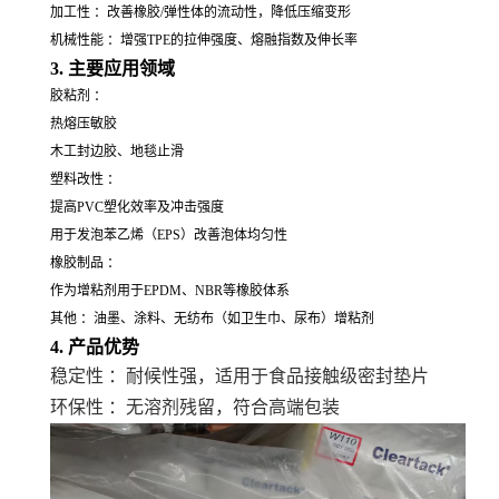
加工性 ：改善橡胶/弹性体的流动性，降低压缩变形
机械性能 ：增强TPE的拉伸强度、熔融指数及伸长率
3. 主要应用领域
胶粘剂 ：
热熔压敏胶
木工封边胶、地毯止滑
塑料改性 ：
提高PVC塑化效率及冲击强度
用于发泡苯乙烯（EPS）改善泡体均匀性
橡胶制品 ：
作为增粘剂用于EPDM、NBR等橡胶体系
其他 ：油墨、涂料、无纺布（如卫生巾、尿布）增粘剂
4. 产品优势
稳定性 ：耐候性强，适用于食品接触级密封垫片
环保性
：无溶剂残留，符合高端包装