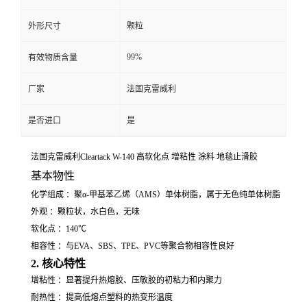
外形尺寸
颗粒
99%
有效物质含量
厂家
法国克雷威利
是否进口
是
法国克雷威利Cleartack W-140 高软化点 增粘性 涂料 地毯止滑胶
基本物性
化学组成 ：聚α-甲基苯乙烯（AMS）单体树脂，属于无色纯单体树脂
外观 ：颗粒状，水白色，无味
软化点 ：140℃
相容性 ：与EVA、SBS、TPE、PVC等聚合物相容性良好
2. 核心特性
增粘性 ：显著提升热熔胶、压敏胶的初粘力和内聚力
耐热性 ：提高低熔点塑料的热变形温度