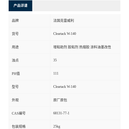
产品详请
品牌
法国克雷威利
Cleartack W-140
货号
用途
增粘助剂 胶粘剂 热熔胶 涂料油墨改性
35
浊点
111
PH值
Cleartack W-140
型号
外观
原厂原包
68131-77-1
CAS编号
25kg
包装规格