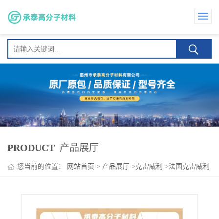
PRODUCT
产品展厅
您当前的位置：
网站首页
>
产品展厅
>
克雷威利
>
法国克雷威利
Cleartack W-140 高软化点 增粘性 涂料 地毯止滑胶