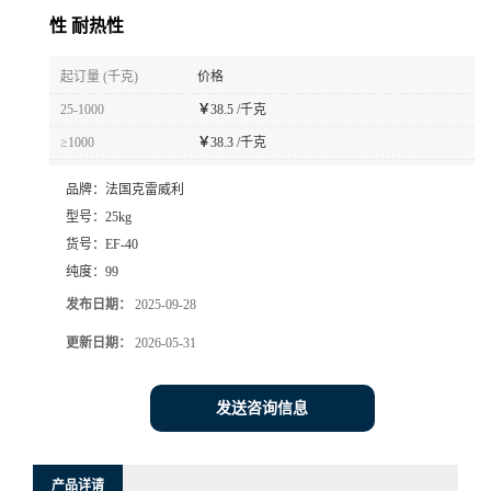
性 耐热性
起订量 (千克)
价格
25-1000
￥
38.5 /千克
≥1000
￥
38.3 /千克
品牌：
法国克雷威利
型号：
25kg
货号：
EF-40
纯度：
99
发布日期：
2025-09-28
更新日期：
2026-05-31
发送咨询信息
产品详请