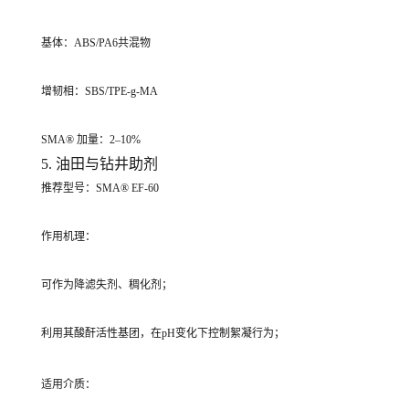
基体：ABS/PA6共混物
增韧相：SBS/TPE-g-MA
SMA® 加量：2–10%
5. 油田与钻井助剂
推荐型号：SMA® EF-60
作用机理：
可作为降滤失剂、稠化剂；
利用其酸酐活性基团，在pH变化下控制絮凝行为；
适用介质：