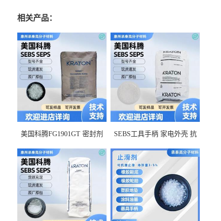
相关产品：
美国科腾FG1901GT 密封剂
SEBS工具手柄 家电外壳 抗
增韧剂塑料改性接枝剂 相容
冲击美国科腾 耐老化耐氧化
佳 透明级
耐候G1653VO