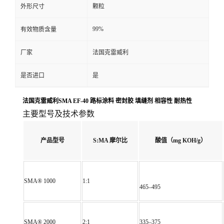
外形尺寸
颗粒
99%
有效物质含量
厂家
法国克雷威利
是否进口
是
法国克雷威利SMA EF-40 路标涂料 密封胶 填缝剂 相容性 耐热性
主要型号及技术参数
产品型号
S:MA 摩尔比
酸值（mg KOH/g）
SMA® 1000
1:1
465–495
SMA® 2000
2:1
335–375