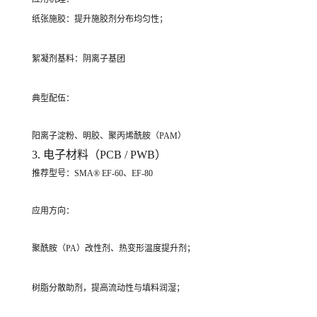
纸张施胶：提升施胶剂分布均匀性；
絮凝剂基料：阴离子基团
典型配伍：
阳离子淀粉、明胶、聚丙烯酰胺（PAM）
3. 电子材料（PCB / PWB）
推荐型号：SMA® EF-60、EF-80
应用方向：
聚酰胺（PA）改性剂、热变形温度提升剂；
树脂分散助剂，提高流动性与填料润湿；