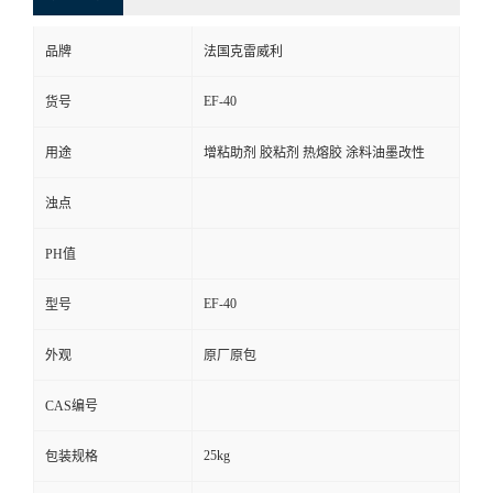
品牌
法国克雷威利
EF-40
货号
用途
增粘助剂 胶粘剂 热熔胶 涂料油墨改性
浊点
PH值
EF-40
型号
外观
原厂原包
CAS编号
25kg
包装规格