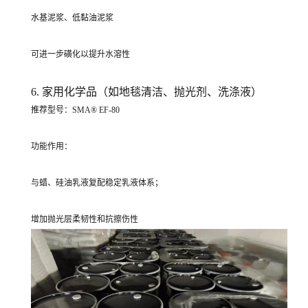
水基泥浆、低黏油泥浆
可进一步磺化以提升水溶性
6. 家用化学品（如地毯清洁、抛光剂、洗涤液）
推荐型号：SMA® EF-80
功能作用：
与蜡、硅油乳液复配稳定乳液体系；
增加抛光层柔韧性和抗擦伤性