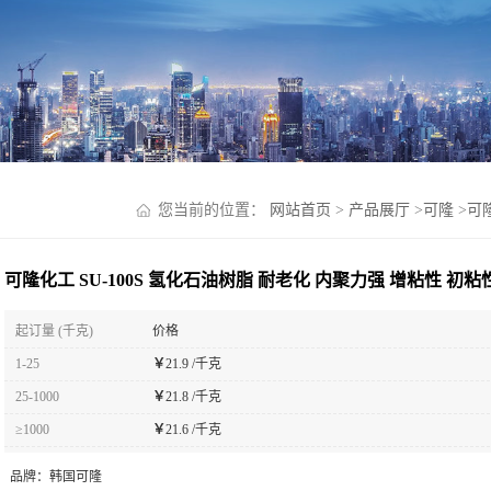
您当前的位置：
网站首页
>
产品展厅
>
可隆
>
可
可隆化工 SU-100S 氢化石油树脂 耐老化 内聚力强 增粘性 初粘
起订量 (千克)
价格
1-25
￥
21.9 /千克
25-1000
￥
21.8 /千克
≥1000
￥
21.6 /千克
品牌：
韩国可隆