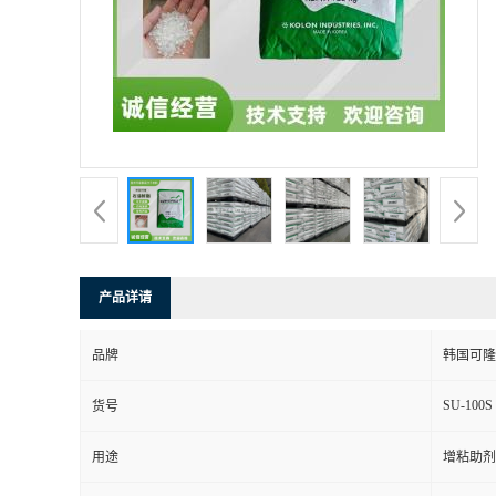
产品详请
品牌
韩国可隆
SU-100S
货号
用途
增粘助剂