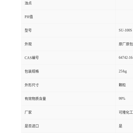
浊点
PH值
SU-100S
型号
外观
原厂原包
64742-16
CAS编号
25/kg
包装规格
外形尺寸
颗粒
99%
有效物质含量
厂家
可隆化工
是否进口
是