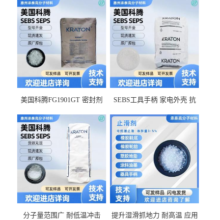
美国科腾FG1901GT 密封剂
SEBS工具手柄 家电外壳 抗
增韧剂塑料改性接枝剂 相容
冲击美国科腾 耐老化耐氧化
佳 透明级
耐候G1653VO
分子量范围广 耐低温冲击
提升湿滑抓地力 耐高温 应用