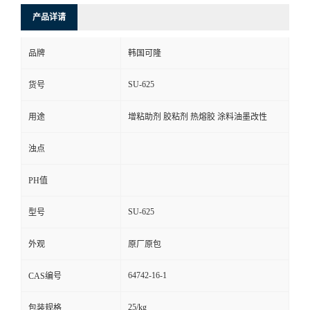
产品详请
品牌
韩国可隆
SU-625
货号
用途
增粘助剂 胶粘剂 热熔胶 涂料油墨改性
浊点
PH值
SU-625
型号
外观
原厂原包
64742-16-1
CAS编号
25/kg
包装规格