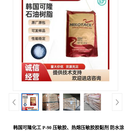
韩国可隆化工 P-90 压敏胶、热熔压敏胶胶黏剂 防水涂