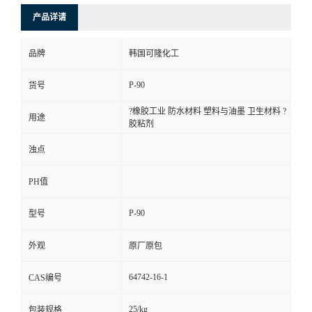
产品详请
品牌
韩国可隆化工
P-90
货号
?橡胶工业 防水材料 塑料与油墨 卫生材料 ?
用途
胶粘剂
浊点
PH值
P-90
型号
外观
原厂原包
64742-16-1
CAS编号
25/kg
包装规格