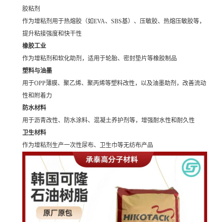
胶粘剂
作为增粘剂用于热熔胶（如EVA、SBS基）、压敏胶、热熔压敏胶等，
提升粘接强度和快干性
橡胶工业
作为增粘剂和软化助剂，适用于轮胎、密封垫片等橡胶制品
塑料与油墨
用于OPP薄膜、聚乙烯、聚丙烯等塑料改性，以及油墨助剂，改善流动
性和附着力
防水材料
用于沥青改性、防水涂料、混凝土养护剂等，增强耐水性和耐久性
卫生材料
作为增粘剂生产一次性尿布、卫生巾等无纺布产品