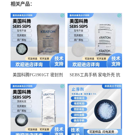
相关产品：
美国科腾FG1901GT 密封剂
SEBS工具手柄 家电外壳 抗
增韧剂塑料改性接枝剂 相容
冲击美国科腾 耐老化耐氧化
佳 透明级
耐候G1653VO