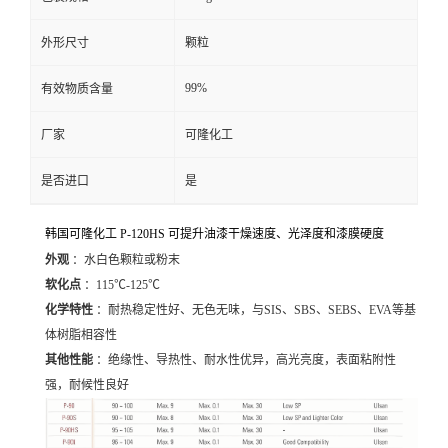
外形尺寸
颗粒
99%
有效物质含量
厂家
可隆化工
是否进口
是
韩国可隆化工 P-120HS 可提升油漆干燥速度、光泽度和漆膜硬度
外观
：水白色颗粒或粉末
软化点
：115℃-125℃
化学特性
：耐热稳定性好、无色无味，与SIS、SBS、SEBS、EVA等基
体树脂相容性
其他性能
：绝缘性、导热性、耐水性优异，高光亮度，表面粘附性
强，耐候性良好