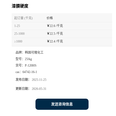
漆膜硬度
起订量 (千克)
价格
1-25
￥
22.6 /千克
25-1000
￥
22.5 /千克
≥1000
￥
22.4 /千克
品牌：
韩国可隆化工
型号：
25/kg
货号：
P-120HS
cas：
64742-16-1
发布日期：
2025-11-25
更新日期：
2026-05-31
发送咨询信息