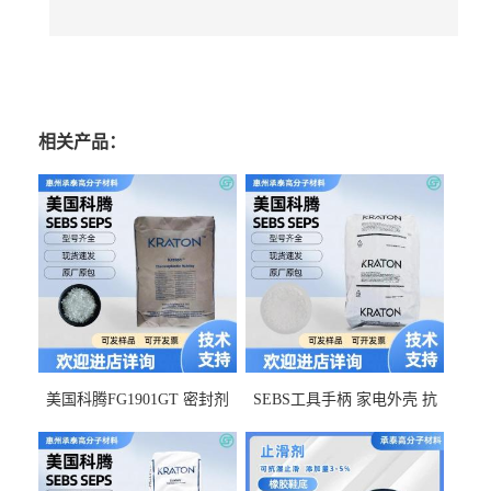
相关产品：
美国科腾FG1901GT 密封剂
SEBS工具手柄 家电外壳 抗
增韧剂塑料改性接枝剂 相容
冲击美国科腾 耐老化耐氧化
佳 透明级
耐候G1653VO