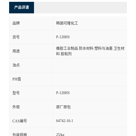
产品详请
品牌
韩国可隆化工
P-120HS
货号
橡胶工业制品 防水材料 塑料与油墨 卫生材
用途
料 胶粘剂
浊点
PH值
P-120HS
型号
外观
原厂原包
64742-16-1
CAS编号
25/kg
包装规格