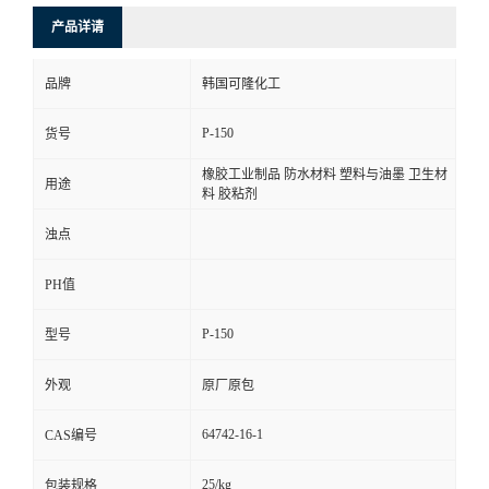
产品详请
品牌
韩国可隆化工
P-150
货号
橡胶工业制品 防水材料 塑料与油墨 卫生材
用途
料 胶粘剂
浊点
PH值
P-150
型号
外观
原厂原包
64742-16-1
CAS编号
25/kg
包装规格