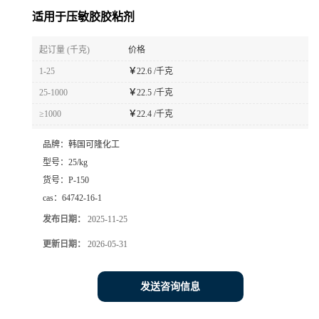
适用于压敏胶胶粘剂
起订量 (千克)
价格
1-25
￥
22.6 /千克
25-1000
￥
22.5 /千克
≥1000
￥
22.4 /千克
品牌：
韩国可隆化工
型号：
25/kg
货号：
P-150
cas：
64742-16-1
发布日期：
2025-11-25
更新日期：
2026-05-31
发送咨询信息