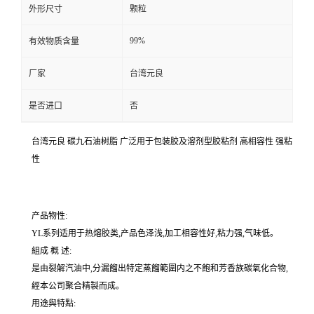
外形尺寸
颗粒
99%
有效物质含量
厂家
台湾元良
是否进口
否
台湾元良 碳九石油树脂 广泛用于包装胶及溶剂型胶粘剂 高相容性 强粘
性
产品物性:
YL系列适用于热熔胶类,产品色泽浅,加工相容性好,粘力强,气味低。
組成 概 述:
是由裂解汽油中,分漏餾出特定蒸餾範圍内之不飽和芳香族碳氧化合物,
經本公司聚合精製而成。
用途與特點: