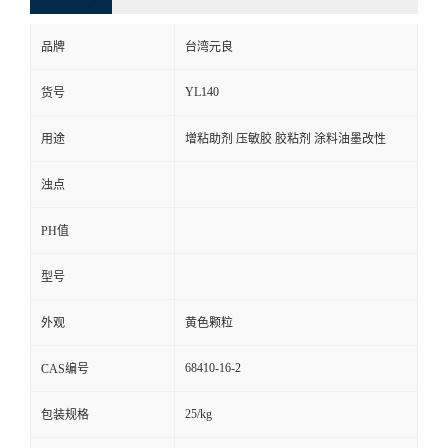
品牌
台湾元良
YL140
货号
用途
增粘助剂 压敏胶 胶粘剂 涂料油墨改性
浊点
PH值
型号
外观
黄色颗粒
68410-16-2
CAS编号
25/kg
包装规格