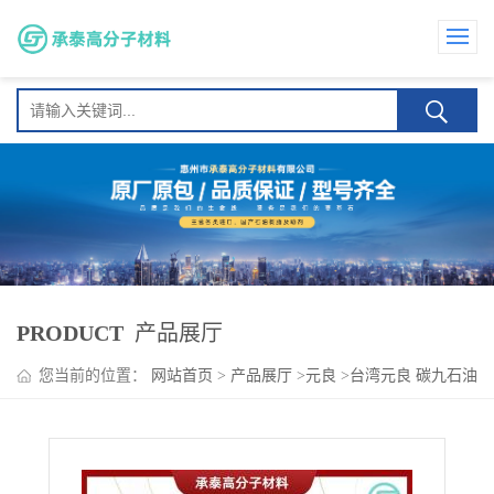
PRODUCT
产品展厅
您当前的位置：
网站首页
>
产品展厅
>
元良
>
台湾元良 碳九石油
树脂 广泛用于包装胶及溶剂型胶粘剂 高相容性 强粘性