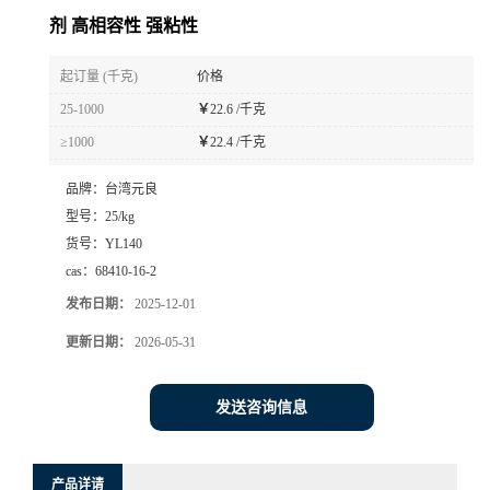
剂 高相容性 强粘性
起订量 (千克)
价格
25-1000
￥
22.6 /千克
≥1000
￥
22.4 /千克
品牌：
台湾元良
型号：
25/kg
货号：
YL140
cas：
68410-16-2
发布日期：
2025-12-01
更新日期：
2026-05-31
发送咨询信息
产品详请