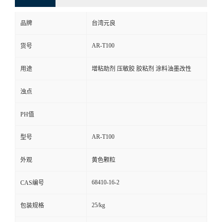
品牌
台湾元良
AR-T100
货号
用途
增粘助剂 压敏胶 胶粘剂 涂料油墨改性
浊点
PH值
AR-T100
型号
外观
黄色颗粒
68410-16-2
CAS编号
25/kg
包装规格