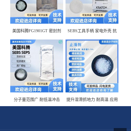
美国科腾FG1901GT 密封剂
SEBS工具手柄 家电外壳 抗
增韧剂塑料改性接枝剂 相容
冲击美国科腾 耐老化耐氧化
佳 透明级
耐候G1653VO
分子量范围广 耐低温冲击
提升湿滑抓地力 耐高温 应用
SEBS G1650MU 美国科腾 增
于特种轮胎 TPR鞋底 涂料油
粘剂增稠剂 线材
墨 CT-2030止滑剂