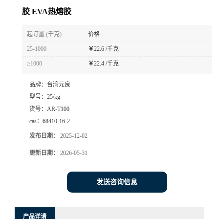
胶 EVA热熔胶
起订量 (千克)
价格
25-1000
￥
22.6 /千克
≥1000
￥
22.4 /千克
品牌：
台湾元良
型号：
25/kg
货号：
AR-T100
cas：
68410-16-2
发布日期：
2025-12-02
更新日期：
2026-05-31
发送咨询信息
产品详请