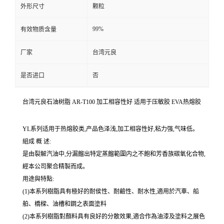
外形尺寸
颗粒
99%
有效物质含量
厂家
台湾元良
是否进口
否
台湾元良石油树脂 AR-T100 加工相容性好 适用于压敏胶 EVA热熔胶
YL系列适用于热熔胶类,产品色泽浅,加工相容性好,粘力强,气味低。
組成 概 述:
是由裂解汽油中,分漏餾出特定蒸餾範圍内之不飽和芳香族碳氧化合物,
經本公司聚合精製而成。
用途與特點:
(1)本系列樹脂具有極好的耐侯性、耐鹼性、耐水性,適用於汽車、船
舶、橋樑、油槽和鋼之表面塗料
(2)本系列樹脂對顏料具有良好的分散效果,適合作為油漆及塗料之展色