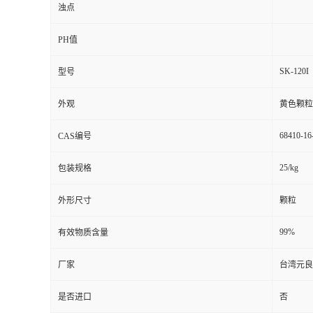
浊点
PH值
SK-120I
型号
外观
黄色颗粒
68410-16
CAS编号
25/kg
包装规格
外形尺寸
颗粒
99%
有效物质含量
厂家
台湾元良
是否进口
否