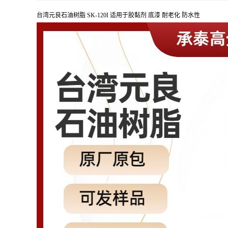
台湾元良石油树脂 SK-120I 适用于胶黏剂 底漆 耐老化 防水性