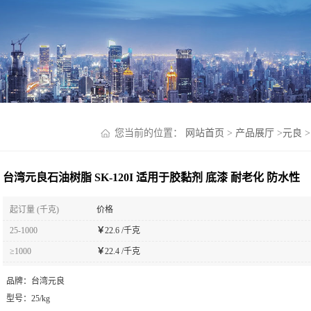
您当前的位置：
网站首页
>
产品展厅
>
元良
>
台湾元良石油树脂 SK-120I 适用于胶黏剂 底漆 耐老化 防水性
起订量 (千克)
价格
25-1000
￥
22.6 /千克
≥1000
￥
22.4 /千克
品牌：
台湾元良
型号：
25/kg