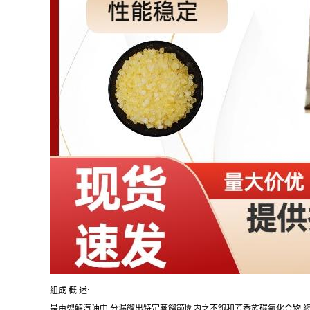
組成 概 述:
是由裂解汽油中,分漏餾出特定蒸餾範圍内之不飽和芳香族碳氧化合物,