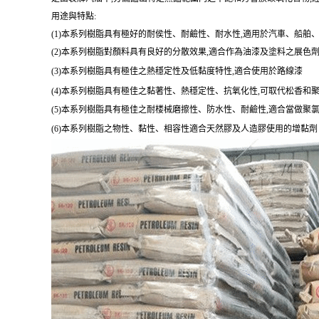
用途與特點:
(1)本系列樹脂具有極好的耐侯性、耐鹼性、耐水性,適用於汽車、船舶
(2)本系列樹脂對顏料具有良好的分散效果,適合作為油漆及塗料之展色
(3)本系列樹脂具有極佳之熱穩定性及低黏度特性,適合使用於路線漆
(4)本系列樹脂具有極佳之黏著性、熱穩定性、抗氧化性,可取代松香和
(5)本系列樹脂具有極佳之耐楼械磨擦性、防水性、耐鹼性,適合當做聚
(6)本系列樹脂之物性、黏性、相容性適合天然膠及人造膠使用的增黏劑