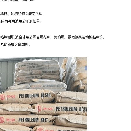
、橋樑、油槽和鋼之表面塗料
劑,同時亦可適用於印刷油墨。
聚帖烴樹脂,適合使用於壓合膠黏劑、熱熔膠。電器絕緣及地板黏劑等。
氯乙烯地磚之增韌劑。