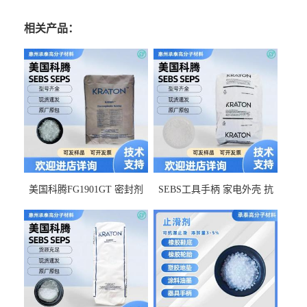
相关产品：
美国科腾FG1901GT 密封剂
SEBS工具手柄 家电外壳 抗
增韧剂塑料改性接枝剂 相容
冲击美国科腾 耐老化耐氧化
佳 透明级
耐候G1653VO