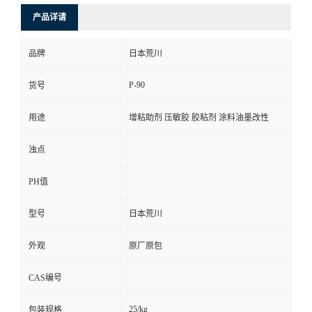
产品详请
品牌
日本荒川
P-90
货号
用途
增粘助剂 压敏胶 胶粘剂 涂料油墨改性
浊点
PH值
型号
日本荒川
外观
原厂原包
CAS编号
25/kg
包装规格