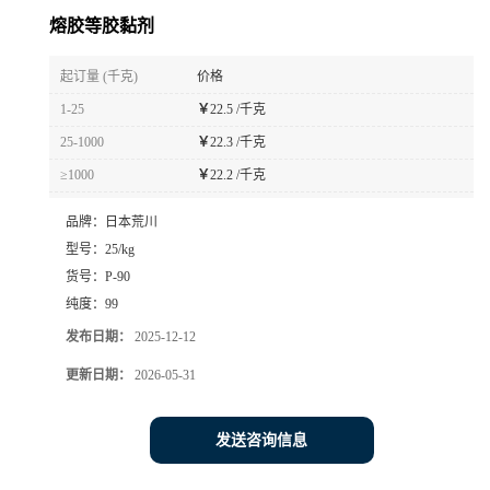
熔胶等胶黏剂
起订量 (千克)
价格
1-25
￥
22.5 /千克
25-1000
￥
22.3 /千克
≥1000
￥
22.2 /千克
品牌：
日本荒川
型号：
25/kg
货号：
P-90
纯度：
99
发布日期：
2025-12-12
更新日期：
2026-05-31
发送咨询信息