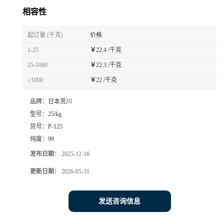
相容性
起订量 (千克)
价格
1-25
￥
22.4 /千克
25-1000
￥
22.3 /千克
≥1000
￥
22 /千克
品牌：
日本荒川
型号：
25/kg
货号：
P-125
纯度：
99
发布日期：
2025-12-16
更新日期：
2026-05-31
发送咨询信息