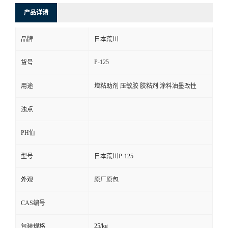
产品详请
品牌
日本荒川
P-125
货号
用途
增粘助剂 压敏胶 胶粘剂 涂料油墨改性
浊点
PH值
型号
日本荒川P-125
外观
原厂原包
CAS编号
25/kg
包装规格