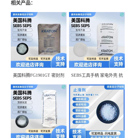
相关产品：
美国科腾FG1901GT 密封剂
SEBS工具手柄 家电外壳 抗
增韧剂塑料改性接枝剂 相容
冲击美国科腾 耐老化耐氧化
佳 透明级
耐候G1653VO