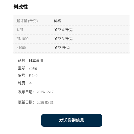
料改性
起订量 (千克)
价格
1-25
￥
22.4 /千克
25-1000
￥
22.3 /千克
≥1000
￥
22 /千克
品牌：
日本荒川
型号：
25/kg
货号：
P-140
纯度：
99
发布日期：
2025-12-17
更新日期：
2026-05-31
发送咨询信息