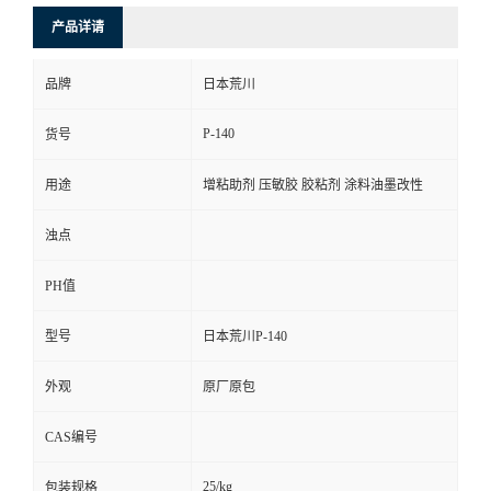
产品详请
品牌
日本荒川
P-140
货号
用途
增粘助剂 压敏胶 胶粘剂 涂料油墨改性
浊点
PH值
型号
日本荒川P-140
外观
原厂原包
CAS编号
25/kg
包装规格