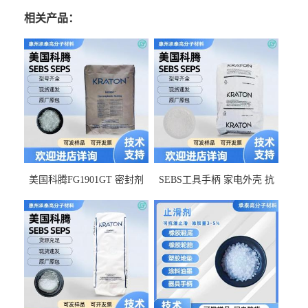
相关产品：
美国科腾FG1901GT 密封剂
SEBS工具手柄 家电外壳 抗
增韧剂塑料改性接枝剂 相容
冲击美国科腾 耐老化耐氧化
佳 透明级
耐候G1653VO