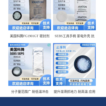
美国科腾FG1901GT 密封剂
SEBS工具手柄 家电外壳 抗
增韧剂塑料改性接枝剂 相容
冲击美国科腾 耐老化耐氧化
佳 透明级
耐候G1653VO
分子量范围广 耐低温冲击
提升湿滑抓地力 耐高温 应用
SEBS G1650MU 美国科腾 增
于特种轮胎 TPR鞋底 涂料油
粘剂增稠剂 线材
墨 CT-2030止滑剂