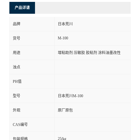
产品详请
品牌
日本荒川
M-100
货号
用途
增粘助剂 压敏胶 胶粘剂 涂料油墨改性
浊点
PH值
型号
日本荒川M-100
外观
原厂原包
CAS编号
25/kg
包装规格