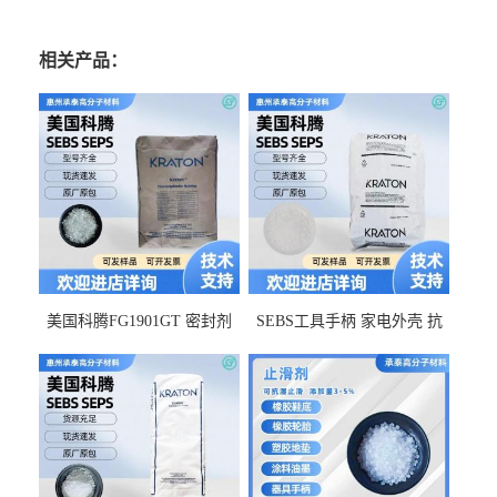
相关产品：
美国科腾FG1901GT 密封剂
SEBS工具手柄 家电外壳 抗
增韧剂塑料改性接枝剂 相容
冲击美国科腾 耐老化耐氧化
佳 透明级
耐候G1653VO