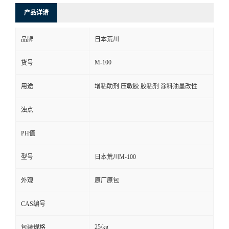
产品详请
品牌
日本荒川
M-100
货号
用途
增粘助剂 压敏胶 胶粘剂 涂料油墨改性
浊点
PH值
型号
日本荒川M-100
外观
原厂原包
CAS编号
25/kg
包装规格