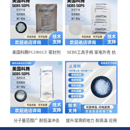
美国科腾FG1901GT 密封剂
SEBS工具手柄 家电外壳 抗
增韧剂塑料改性接枝剂 相容
冲击美国科腾 耐老化耐氧化
佳 透明级
耐候G1653VO
分子量范围广 耐低温冲击
提升湿滑抓地力 耐高温 应用
SEBS G1650MU 美国科腾 增
于特种轮胎 TPR鞋底 涂料油