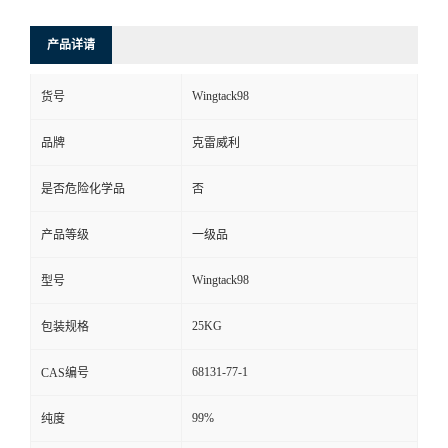
产品详请
Wingtack98
货号
品牌
克雷威利
是否危险化学品
否
产品等级
一级品
Wingtack98
型号
25KG
包装规格
68131-77-1
CAS编号
99%
纯度