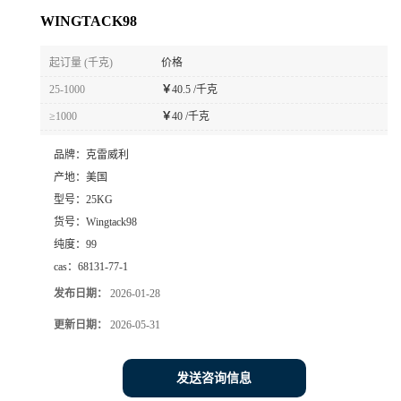
WINGTACK98
起订量 (千克)
价格
25-1000
￥
40.5 /千克
≥1000
￥
40 /千克
品牌：
克雷威利
产地：
美国
型号：
25KG
货号：
Wingtack98
纯度：
99
cas：
68131-77-1
发布日期：
2026-01-28
更新日期：
2026-05-31
发送咨询信息