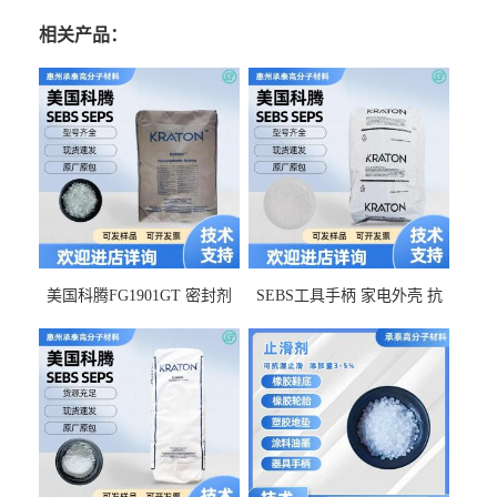
相关产品：
美国科腾FG1901GT 密封剂
SEBS工具手柄 家电外壳 抗
增韧剂塑料改性接枝剂 相容
冲击美国科腾 耐老化耐氧化
佳 透明级
耐候G1653VO