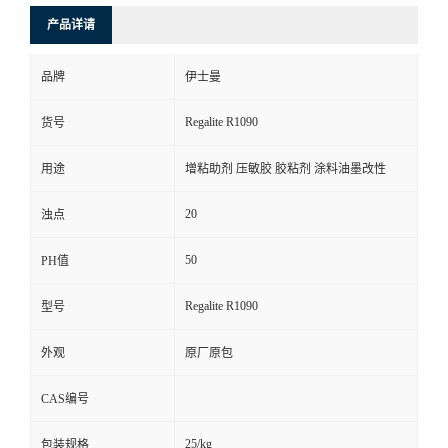
产品详请
品牌
伊士曼
Regalite R1090
货号
用途
增粘助剂 压敏胶 胶粘剂 涂料油墨改性
20
浊点
50
PH值
Regalite R1090
型号
外观
原厂原包
CAS编号
25/kg
包装规格