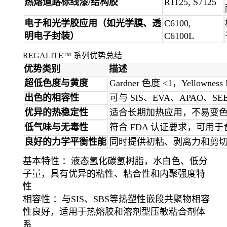
热熔道路标线漆/结构胶
R1125, S7125
电子和光学胶应用（如光学膜、透
C6100,
明电子封装）
C6100L
REGALITE™ 系列优势总结
优势类别
描述
超低色度与黄度
Gardner 色度 <1，Yellow
出色的相容性
可与 SIS、EVA、APAO、
优异的热稳定性
适合长期加热应用，不易变
低气味与无毒性
符合 FDA 认证要求，可用
良好的力学平衡性能
同时提供初粘、剥离力和剪
基本特性 ：液态氢化碳氢树脂，水白色、低分
子量，具有优异的粘性、粘合性和内聚强度特
性
相容性 ：与SIS、SBS等热塑性嵌段共聚物相容
性良好，适用于热熔胶和溶剂型压敏粘合剂体
系