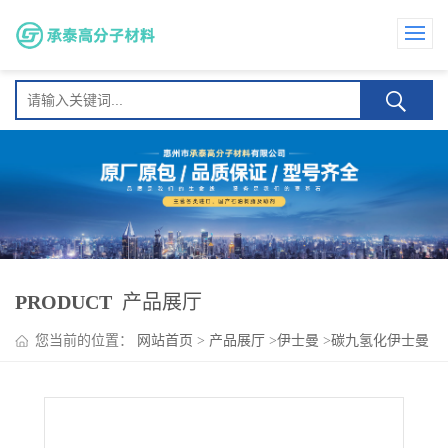
PRODUCT
产品展厅
您当前的位置：
网站首页
>
产品展厅
>
伊士曼
>
碳九氢化伊士曼
一次性卫生用品热熔胶 提供极高的初粘力和持粘力 Regalite
R1090