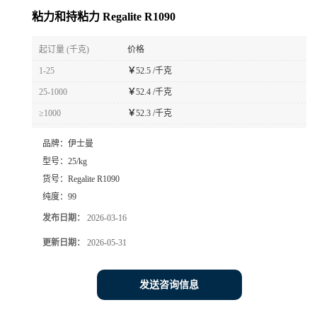
粘力和持粘力 Regalite R1090
起订量 (千克)
价格
1-25
￥
52.5 /千克
25-1000
￥
52.4 /千克
≥1000
￥
52.3 /千克
品牌：
伊士曼
型号：
25/kg
货号：
Regalite R1090
纯度：
99
发布日期：
2026-03-16
更新日期：
2026-05-31
发送咨询信息