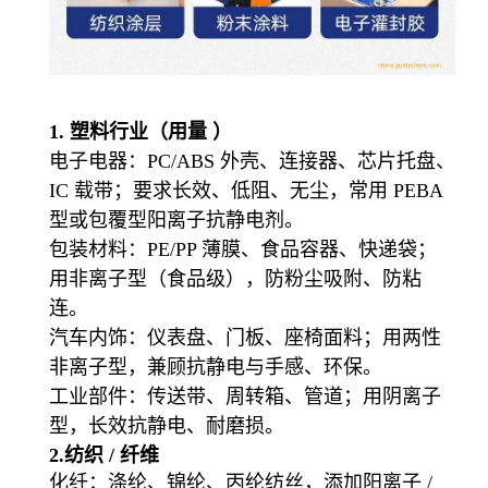
1. 塑料
行业（用量 ）
电子电器
：PC/ABS 外壳、连接器、芯片托盘、
IC 载带；要求
长效、低阻、无尘
，常用 PEBA
型或包覆型阳离子抗静电剂。
包装材料
：PE/PP 薄膜、食品容器、快递袋；
用
非离子型（食品级）
，防粉尘吸附、防粘
连。
汽车内饰
：仪表盘、门板、座椅面料；用
两性
非离子型
，兼顾抗静电与手感、环保。
工业部件
：传送带、周转箱、管道；用
阴离子
型
，长效抗静电、耐磨损。
2.纺织 / 纤维
化纤
：涤纶、锦纶、丙纶纺丝，添加
阳离子 /