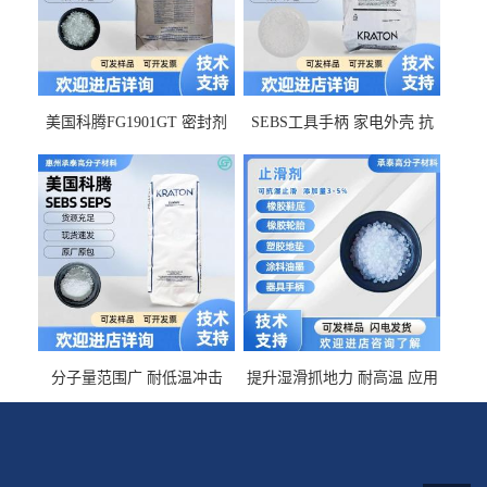
美国科腾FG1901GT 密封剂
SEBS工具手柄 家电外壳 抗
增韧剂塑料改性接枝剂 相容
冲击美国科腾 耐老化耐氧化
佳 透明级
耐候G1653VO
分子量范围广 耐低温冲击
提升湿滑抓地力 耐高温 应用
SEBS G1650MU 美国科腾 增
于特种轮胎 TPR鞋底 涂料油
粘剂增稠剂 线材
墨 CT-2030止滑剂