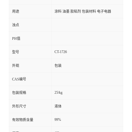
用途
涂料 油墨 胶粘剂 包装材料 电子电器
浊点
PH值
CT-1726
型号
外观
包装
CAS编号
25/kg
包装规格
外形尺寸
液体
99%
有效物质含量