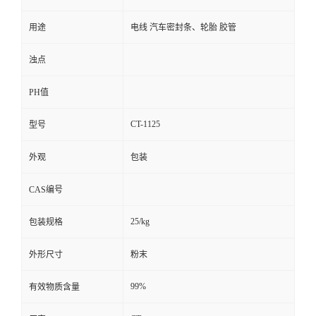
用途
电线 汽车密封条、轮胎 胶管
浊点
PH值
CT-1125
型号
外观
包装
CAS编号
25/kg
包装规格
外形尺寸
粉末
99%
有效物质含量