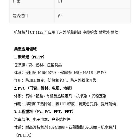
CT
厂家
是否进口
否
抗降解剂 CT-1125 可应用于户外塑胶制品 电缆护套 耐紫外 耐候
典型应用领域
1. 聚烯烃（PE/PP）
包装膜 / 袋、管材、注塑制品
体系：受阻酚 1010/1076 + 亚磷酸酯 168 + HALS（户外）
作用：防加工黄变、防热氧老化、防户外粉化开裂
2. PVC（门窗、管材、电缆、地板）
体系：钙锌 / 铅盐 / 有机锡热稳定剂 + 抗氧剂 + 光稳定剂
作用：抑制加工热降解、防 HCl 释放、防变色变脆、提升耐候
3. 工程塑料（PA、PC、PET、PBT）
汽车部件、电子电器、户外结构件
体系：耐高温抗氧剂 1024/1098 + 亚磷酸酯 626/608 + 抗水解剂
（PET/PA）